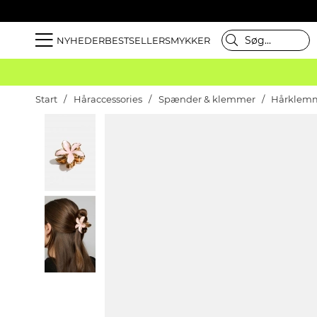
NYHEDER
BESTSELLER
SMYKKER
Start
Håraccessories
Spænder & klemmer
Hårklem