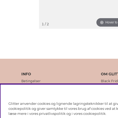
Hover t
1
/ 2
INFO
OM GLIT
Betingelser
Black Fri
Databeskyttelsespolitik
Vores but
Cookies
Brands
Glitter anvender cookies og lignende lagringsteknikker til at g
Medlemsbetingelser
Virksomhe
cookiepolitik og giver samtykke til vores brug af cookies ved at
læse mere i vores
privatlivspolitik
og i vores
cookiepolitik
.
Job hos Glitter
Sustainabi