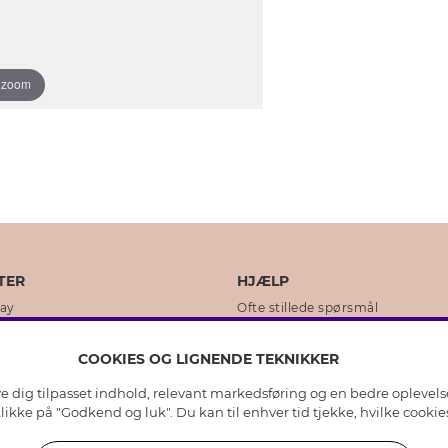
o zoom
TER
HJÆLP
day
Ofte stillede spørsmål
ikker
Kundeservice
COOKIES OG LIGNENDE TEKNIKKER
Returnering & Fortryd køb
ive dig tilpasset indhold, relevant markedsføring og en bedre oplevel
dens historie
Plejeråd ægte sølv
 klikke på "Godkend og luk". Du kan til enhver tid tjekke, hvilke cook
lity
Plejeråd skindhandsker