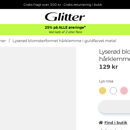
Gratis fragt over 300 kr • Gratis returnering i butik
25% på ALLE øreringe*
Ved køb af 2 eller flere
mer
Lyserød blomsterformet hårklemme i guldfarvet metal
Lyserød bl
hårklemme 
129
kr
Lys rosa
Find i butik