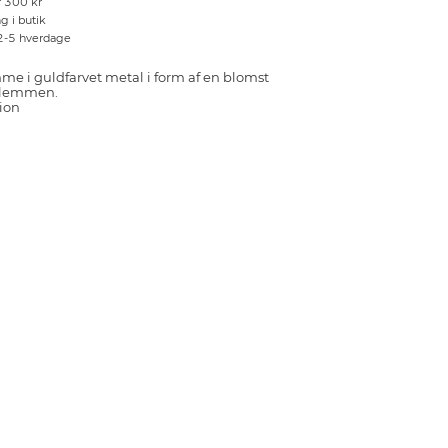
r 300 kr
g i butik
 2-5 hverdage
me i guldfarvet metal i form af en blomst
 klemmen.
ion