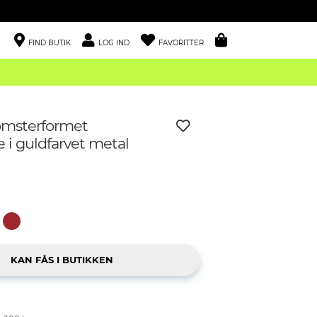
FIND BUTIK
LOG IND
FAVORITTER
omsterformet
i guldfarvet metal