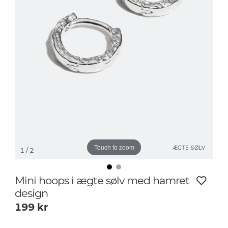
Touch to zoom
ÆGTE SØLV
1
/ 2
Mini hoops i ægte sølv med hamret
design
199
kr