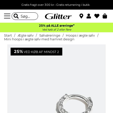
Gratis fragt over 300 kr • Gratis returnering i butik
25% på ALLE øreringe*
Ved køb af 2 eller flere
Start
Ægte sølv
Sølvøreringe
Hoops i ægte sølv
Mini hoops i ægte sølv med hamret design
25%
VED KØB AF MINDST 2