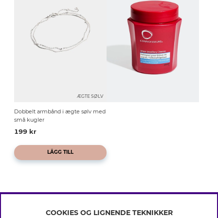
ÆGTE SØLV
Dobbelt armbånd i ægte sølv med
små kugler
199 kr
LÄGG TILL
COOKIES OG LIGNENDE TEKNIKKER
INFO