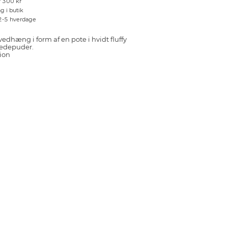
r 300 kr
g i butik
 2-5 hverdage
dhæng i form af en pote i hvidt fluffy
rædepuder.
ion