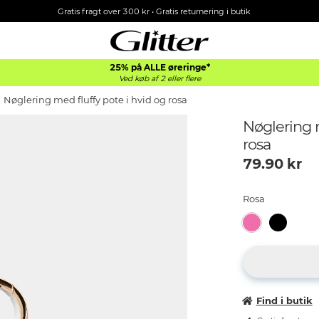
Gratis fragt over 300 kr • Gratis returnering i butik
25% på ALLE øreringe*
Ved køb af 2 eller flere
Nøglering med fluffy pote i hvid og rosa
Nøglering m
rosa
79.90
kr
Rosa
Find i butik