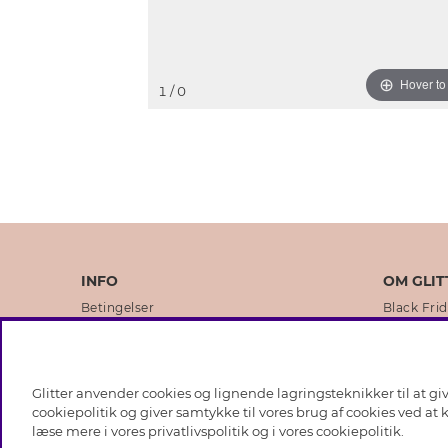
Hover t
1
/ 0
INFO
OM GLIT
Betingelser
Black Fri
Databeskyttelsespolitik
Vores but
Cookies
Brands
Glitter anvender cookies og lignende lagringsteknikker til at g
Medlemsbetingelser
Virksomhe
cookiepolitik og giver samtykke til vores brug af cookies ved at
læse mere i vores
privatlivspolitik
og i vores
cookiepolitik
.
Job hos Glitter
Sustainabi