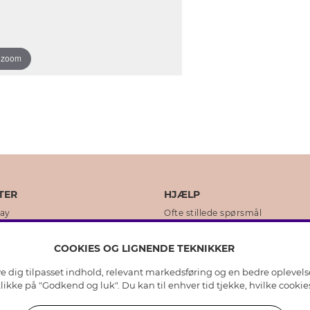
o zoom
TER
HJÆLP
day
Ofte stillede spørsmål
ikker
Kundeservice
COOKIES OG LIGNENDE TEKNIKKER
Returnering & Fortryd køb
ive dig tilpasset indhold, relevant markedsføring og en bedre oplevel
dens historie
Plejeråd ægte sølv
 klikke på "Godkend og luk". Du kan til enhver tid tjekke, hvilke cook
lity
Plejeråd skindhandsker