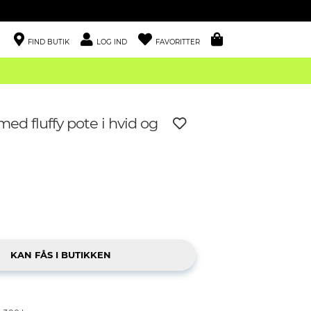
FIND BUTIK
LOG IND
FAVORITTER
ed fluffy pote i hvid og