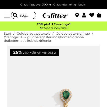
Gratis fragt over 300 kr • Gratis returnering i butik
25% på ALLE øreringe*
Ved køb af 2 eller flere
Start
Guldbelagt ægte sølv
Guldbelagte øreringe
Øreringe i 18k guldbelagt sterlingsølv med grønne
dråbeformede kubisk zirkonia
25%
VED KØB AF MINDST 2