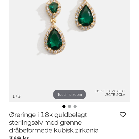
18 KT. FORGYLDT
Touch to zoom
ÆGTE SØLV
1
/ 3
Øreringe i 18k guldbelagt
sterlingsølv med grønne
dråbeformede kubisk zirkonia
349
kr