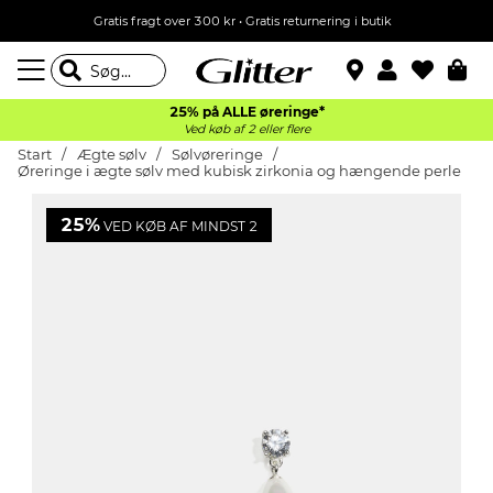
Gratis fragt over 300 kr • Gratis returnering i butik
25% på ALLE øreringe*
Ved køb af 2 eller flere
Start
Ægte sølv
Sølvøreringe
Øreringe i ægte sølv med kubisk zirkonia og hængende perle
25%
VED KØB AF MINDST 2