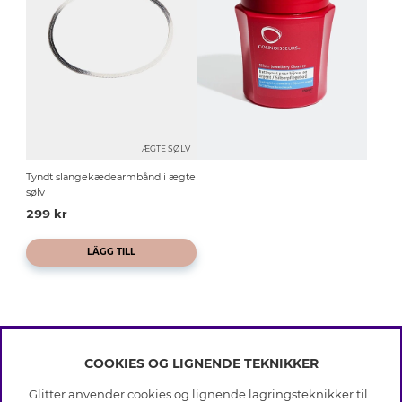
ÆGTE SØLV
Tyndt slangekædearmbånd i ægte
sølv
299 kr
LÄGG TILL
COOKIES OG LIGNENDE TEKNIKKER
INFO
Glitter anvender cookies og lignende lagringsteknikker til
Betingelser