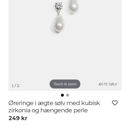
Touch to zoom
ÆGTE SØLV
1
/ 2
Øreringe i ægte sølv med kubisk
zirkonia og hængende perle
249
kr