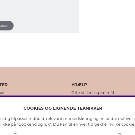
o zoom
TER
HJÆLP
day
Ofte stillede spørsmål
ikker
Kundeservice
COOKIES OG LIGNENDE TEKNIKKER
Returnering & Fortryd køb
ive dig tilpasset indhold, relevant markedsføring og en bedre oplevel
dens historie
Plejeråd ægte sølv
 klikke på "Godkend og luk". Du kan til enhver tid tjekke, hvilke cook
lity
Plejeråd skindhandsker