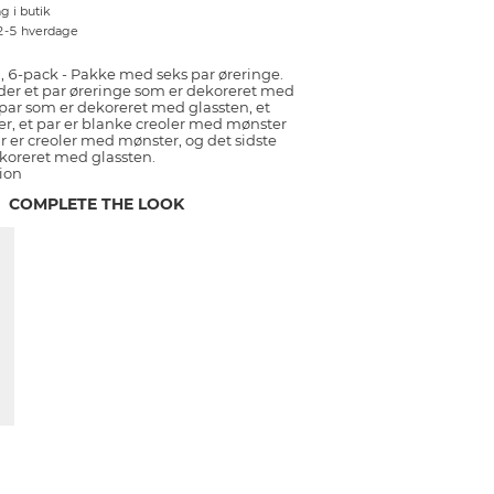
g i butik
 2-5 hverdage
, 6-pack - Pakke med seks par øreringe.
er et par øreringe som er dekoreret med
t par som er dekoreret med glassten, et
r, et par er blanke creoler med mønster
ar er creoler med mønster, og det sidste
ekoreret med glassten.
ion
COMPLETE THE LOOK