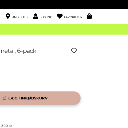
FIND BUTIK
LOG IND
FAVORITTER
metal, 6-pack
LÆG I INKØBSKURV
r 300 kr