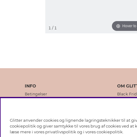
Hover t
1
/ 1
INFO
OM GLIT
Betingelser
Black Fri
Databeskyttelsespolitik
Vores but
Cookies
Brands
Glitter anvender cookies og lignende lagringsteknikker til at g
Medlemsbetingelser
Virksomhe
cookiepolitik og giver samtykke til vores brug af cookies ved at
læse mere i vores
privatlivspolitik
og i vores
cookiepolitik
.
Job hos Glitter
Sustainabi