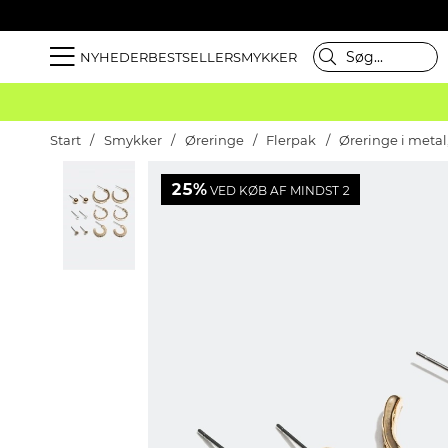
NYHEDER
BESTSELLER
SMYKKER
Start
Smykker
Øreringe
Flerpak
Øreringe i metal
25%
VED KØB AF MINDST 2