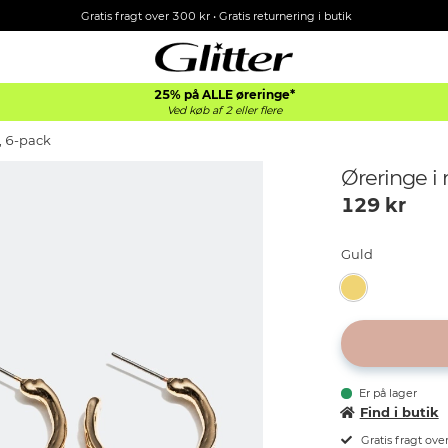
Gratis fragt over 300 kr • Gratis returnering i butik
25% på ALLE øreringe*
Ved køb af 2 eller flere
, 6-pack
Øreringe i 
129
kr
Guld
Er på lager
Find i butik
Gratis fragt ove