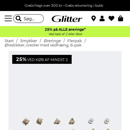
Gratis fragt over 300 kr • Gratis returnering i butik
25% på ALLE øreringe*
Ved køb af 2 eller flere
Start
Smykker
Øreringe
Flerpak
Ørestikker, creoler med vedhæng, 6-pak
25%
VED KØB AF MINDST 2