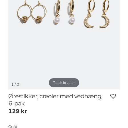
Touch to zoom
1
/ 0
Ørestikker, creoler med vedhæng,
6-pak
129
kr
Guld