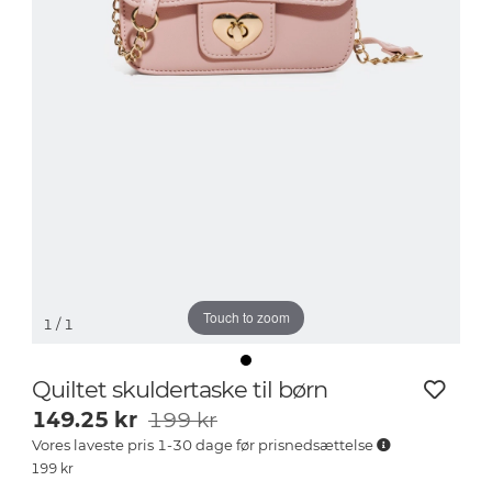
Touch to zoom
1
/ 1
Quiltet skuldertaske til børn
149.25
kr
199 kr
Vores laveste pris 1-30 dage før prisnedsættelse
199
kr