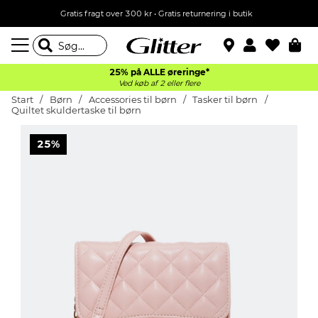
Gratis fragt over 300 kr • Gratis returnering i butik
25% på ALLE øreringe*
Ved køb af 2 eller flere
Start
Børn
Accessories til børn
Tasker til børn
Quiltet skuldertaske til børn
25%