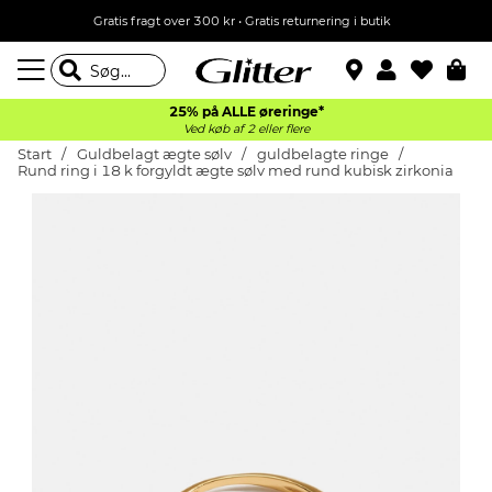
Gratis fragt over 300 kr • Gratis returnering i butik
25% på ALLE øreringe*
Ved køb af 2 eller flere
Start
Guldbelagt ægte sølv
guldbelagte ringe
Rund ring i 18 k forgyldt ægte sølv med rund kubisk zirkonia