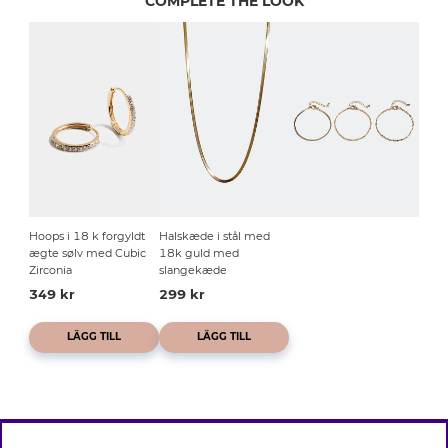
COMPLETE THE LOOK
Hoops i 18 k forgyldt
Halskæde i stål med
ægte sølv med Cubic
18k guld med
Zirconia
slangekæde
349 kr
299 kr
LÄGG TILL
LÄGG TILL