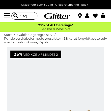
Gratis fragt over 300 kr • Gratis returnering i butik
25% på ALLE øreringe*
Ved køb af 2 eller flere
Start
Guldbelagt ægte sølv
Runde og dråbeformede ørestikker i 18 karat forgyldt ægte sølv
med kubisk zirkonia, 2-pak
25%
VED KØB AF MINDST 2