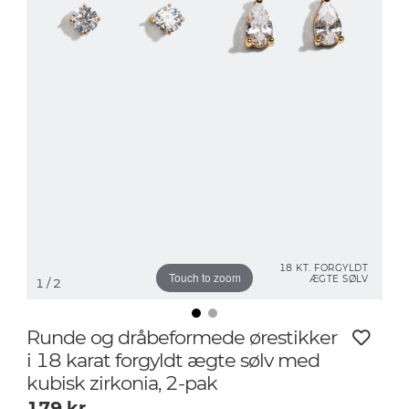
18 KT. FORGYLDT
Touch to zoom
ÆGTE SØLV
1
/ 2
Runde og dråbeformede ørestikker
i 18 karat forgyldt ægte sølv med
kubisk zirkonia, 2-pak
179
kr