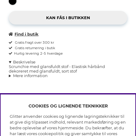
Find i butik
Gratis fragt over 300 kr
Gratis returnering i butik
Hurtig levering 2-5 hverdage
Beskrivelse
Scrunchie med glansfuldt stof - Elastisk hårbånd
dekoreret med glansfuldt, sort stof
Mere information
COOKIES OG LIGNENDE TEKNIKKER
INFO
Glitter anvender cookies og lignende lagringsteknikker til
Betingelser
at give dig tilpasset indhold, relevant markedsføring og en
OM GLITTER
Databeskyttelsespolitik
bedre oplevelse af vores hjemmeside. Du bekræfter, at du
Cookies
har læst vores cookiepolitik og giver samtykke til vores
Black Friday