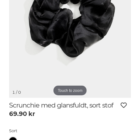
Touch to zoom
1
/ 0
Scrunchie med glansfuldt, sort stof
69.90
kr
Sort