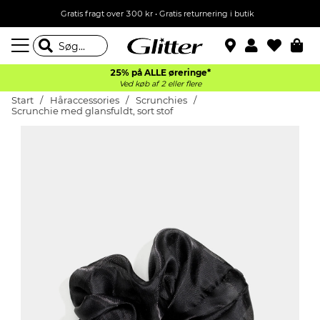
Gratis fragt over 300 kr • Gratis returnering i butik
25% på ALLE øreringe*
Ved køb af 2 eller flere
Start
Håraccessories
Scrunchies
Scrunchie med glansfuldt, sort stof