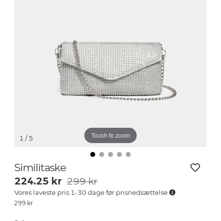
Touch to zoom
1
/ 5
Similitaske
224.25
kr
299 kr
Vores laveste pris 1-30 dage før prisnedsættelse
299
kr