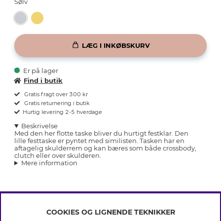
Sølv
LÆG I INKØBSKURV
Er på lager
Find i butik
Gratis fragt over 300 kr
Gratis returnering i butik
Hurtig levering 2-5 hverdage
Beskrivelse
Med den her flotte taske bliver du hurtigt festklar. Den
lille festtaske er pyntet med similisten. Tasken har en
aftagelig skulderrem og kan bæres som både crossbody,
clutch eller over skulderen.
Mere information
COOKIES OG LIGNENDE TEKNIKKER
INFO