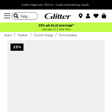
Gratis fragt over 300 kr • Gratis returnering i butik
25% på ALLE øreringe*
Ved køb af 2 eller flere
Start
Tasker
Clutch bags
Similitaske
25%