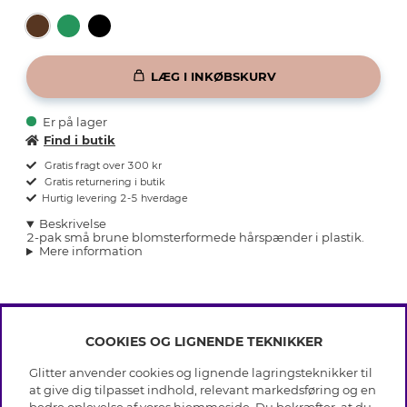
LÆG I INKØBSKURV
Er på lager
Find i butik
Gratis fragt over 300 kr
Gratis returnering i butik
Hurtig levering 2-5 hverdage
Beskrivelse
2-pak små brune blomsterformede hårspænder i plastik.
Mere information
COOKIES OG LIGNENDE TEKNIKKER
INFO
Glitter anvender cookies og lignende lagringsteknikker til
Betingelser
at give dig tilpasset indhold, relevant markedsføring og en
OM GLITTER
Databeskyttelsespolitik