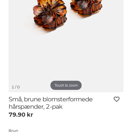
Touch to zoom
1
/ 0
Små, brune blomsterformede
hårspænder, 2-pak
79.90
kr
Brun