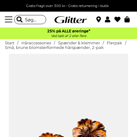
Gratis fragt over 300 kr • Gratis returnering i butik
25% på ALLE øreringe*
Ved køb af 2 eller flere
Start
Håraccessories
Spænder & klemmer
Flerpak
Små, brune blomsterformede hårspænder, 2-pak