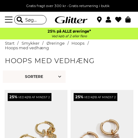
Gratis fragt over 300 kr • Gratis returnering i butik
25% på ALLE øreringe*
Ved køb af 2 eller flere
Start
Smykker
Øreringe
Hoops
Hoops med vedhæng
HOOPS MED VEDHÆNG
25%
25%
VED KØB AF MINDST 2
VED KØB AF MINDST 2