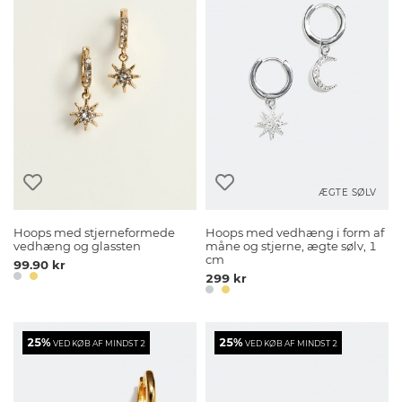
ÆGTE SØLV
Hoops med stjerneformede
Hoops med vedhæng i form af
vedhæng og glassten
måne og stjerne, ægte sølv, 1
cm
99.90 kr
299 kr
25%
25%
VED KØB AF MINDST 2
VED KØB AF MINDST 2