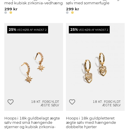
med kubisk zirkonia-vedhæng
sølv med sommerfugle
299 kr
299 kr
25%
25%
VED KØB AF MINDST 2
VED KØB AF MINDST 2
18 KT. FORGYLDT
18 KT. FORGYLDT
ÆGTE SØLV
ÆGTE SØLV
Hoops i 18k guldbelagt ægte
Hoops i 18k guldpletteret
sølv med små hængende
ægte sølv med hængende
stjerner og kubisk zirkonia-
dobbelte hjerter