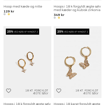
Hoop med kæde og nitte
Hoops i 18 k forgyldt ægte sølv
med kæder og kubisk zirkonia
129 kr
349 kr
25%
25%
VED KØB AF MINDST 2
VED KØB AF MINDST 2
18 KT. FORGYLDT
18 KT. FORGYLDT
ÆGTE SØLV
ÆGTE SØLV
Hoops i 18 k forgyldt ægte sølv
Hoops i 18 karat forgyldt ægte