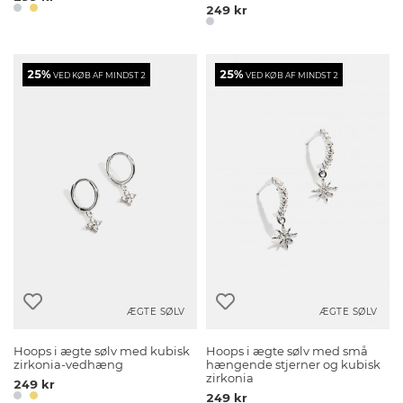
249 kr
25%
25%
VED KØB AF MINDST 2
VED KØB AF MINDST 2
ÆGTE SØLV
ÆGTE SØLV
Hoops i ægte sølv med kubisk
Hoops i ægte sølv med små
zirkonia-vedhæng
hængende stjerner og kubisk
zirkonia
249 kr
249 kr