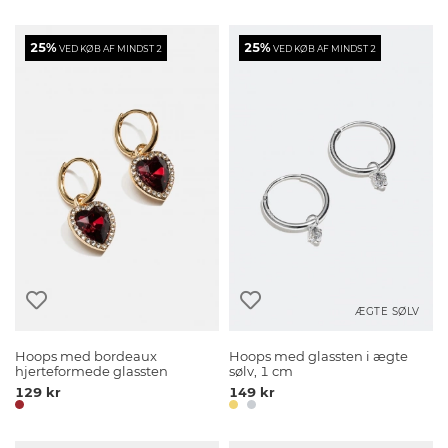
25%
25%
VED KØB AF MINDST 2
VED KØB AF MINDST 2
ÆGTE SØLV
Hoops med bordeaux
Hoops med glassten i ægte
hjerteformede glassten
sølv, 1 cm
129 kr
149 kr