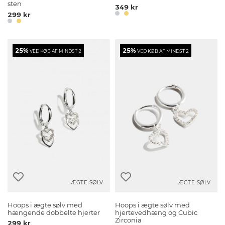
sten
349 kr
299 kr
25%
25%
VED KØB AF MINDST 2
VED KØB AF MINDST 2
ÆGTE SØLV
ÆGTE SØLV
Hoops i ægte sølv med
Hoops i ægte sølv med
hængende dobbelte hjerter
hjertevedhæng og Cubic
Zirconia
299 kr