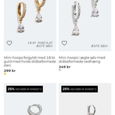
18 KT. FORGYLDT
ÆGTE SØLV
ÆGTE SØLV
Mini-hoops forgyldt med 18 kt.
Mini-hoops i ægte sølv med
guld med hvide dråbeformede
dråbeformede vedhæng
sten
249 kr
299 kr
25%
25%
VED KØB AF MINDST 2
VED KØB AF MINDST 2