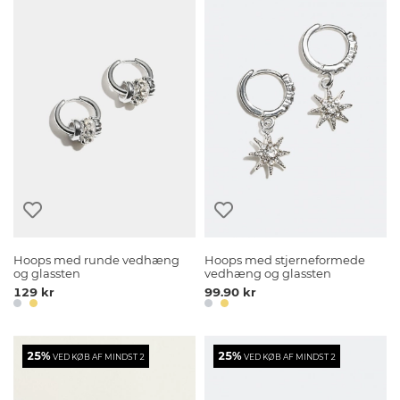
Hoops med runde vedhæng
Hoops med stjerneformede
og glassten
vedhæng og glassten
129 kr
99.90 kr
25%
25%
VED KØB AF MINDST 2
VED KØB AF MINDST 2