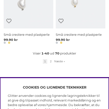
Små creolere med plastperle
Små creolere med plastperle
99.90 kr
99.90 kr
Viser
1-40
ud
70
produkter
1
2
Næste
»
COOKIES OG LIGNENDE TEKNIKKER
INFO
Glitter anvender cookies og lignende lagringsteknikker til
Betingelser
at give dig tilpasset indhold, relevant markedsføring og en
OM GLITTER
Databeskyttelsespolitik
bedre oplevelse af vores hjemmeside. Du bekræfter, at du
Cookies