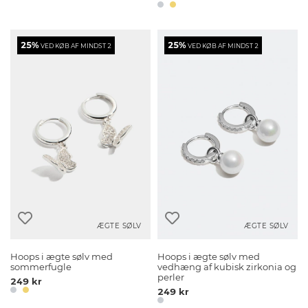
25%
25%
VED KØB AF MINDST 2
VED KØB AF MINDST 2
ÆGTE SØLV
ÆGTE SØLV
Hoops i ægte sølv med
Hoops i ægte sølv med
sommerfugle
vedhæng af kubisk zirkonia og
perler
249 kr
249 kr