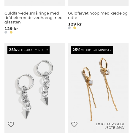
Guldfarvede små ringe med
Guldfarvet hoop med kæde og
dråbeformede vedhæng med
nitte
glassten
129 kr
129 kr
25%
25%
VED KØB AF MINDST 2
VED KØB AF MINDST 2
18 KT. FORGYLDT
ÆGTE SØLV