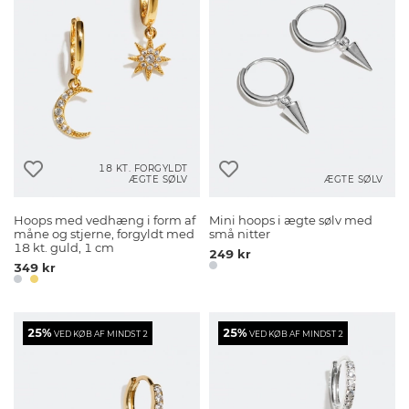
18 KT. FORGYLDT
ÆGTE SØLV
ÆGTE SØLV
Hoops med vedhæng i form af
Mini hoops i ægte sølv med
måne og stjerne, forgyldt med
små nitter
18 kt. guld, 1 cm
249 kr
349 kr
25%
25%
VED KØB AF MINDST 2
VED KØB AF MINDST 2