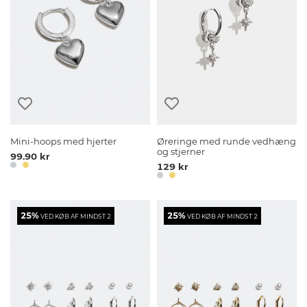
Mini-hoops med hjerter
Øreringe med runde vedhæng
og stjerner
99.90 kr
129 kr
25%
25%
VED KØB AF MINDST 2
VED KØB AF MINDST 2