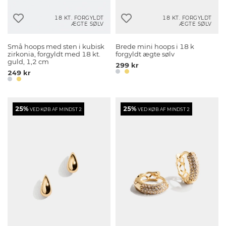
18 KT. FORGYLDT
18 KT. FORGYLDT
ÆGTE SØLV
ÆGTE SØLV
Små hoops med sten i kubisk
Brede mini hoops i 18 k
zirkonia, forgyldt med 18 kt.
forgyldt ægte sølv
guld, 1,2 cm
299 kr
249 kr
25%
25%
VED KØB AF MINDST 2
VED KØB AF MINDST 2