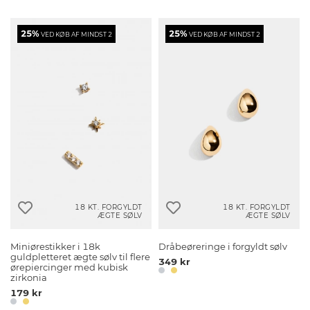
25%
25%
VED KØB AF MINDST 2
VED KØB AF MINDST 2
18 KT. FORGYLDT
18 KT. FORGYLDT
ÆGTE SØLV
ÆGTE SØLV
Miniørestikker i 18k
Dråbeøreringe i forgyldt sølv
guldpletteret ægte sølv til flere
349 kr
ørepiercinger med kubisk
zirkonia
179 kr