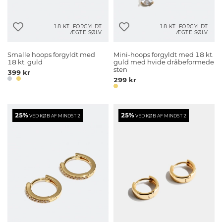
18 KT. FORGYLDT
18 KT. FORGYLDT
ÆGTE SØLV
ÆGTE SØLV
Smalle hoops forgyldt med
Mini-hoops forgyldt med 18 kt.
18 kt. guld
guld med hvide dråbeformede
sten
399 kr
299 kr
25%
25%
VED KØB AF MINDST 2
VED KØB AF MINDST 2