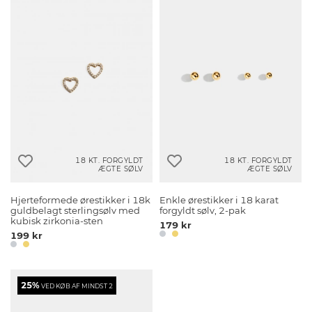
18 KT. FORGYLDT
18 KT. FORGYLDT
ÆGTE SØLV
ÆGTE SØLV
Hjerteformede ørestikker i 18k
Enkle ørestikker i 18 karat
guldbelagt sterlingsølv med
forgyldt sølv, 2-pak
kubisk zirkonia-sten
179 kr
199 kr
25%
VED KØB AF MINDST 2