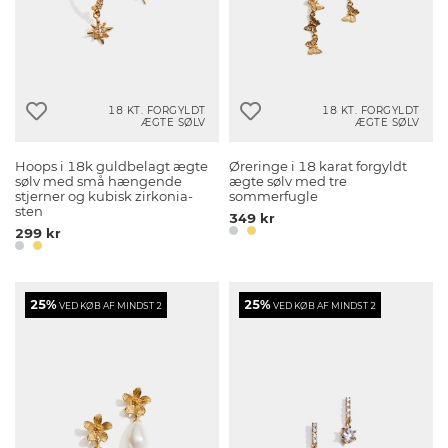
18 KT. FORGYLDT
18 KT. FORGYLDT
ÆGTE SØLV
ÆGTE SØLV
Hoops i 18k guldbelagt ægte
Øreringe i 18 karat forgyldt
sølv med små hængende
ægte sølv med tre
stjerner og kubisk zirkonia-
sommerfugle
sten
349 kr
299 kr
25%
25%
VED KØB AF MINDST 2
VED KØB AF MINDST 2