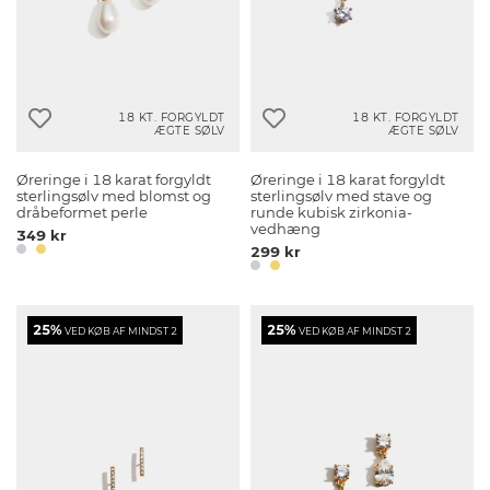
18 KT. FORGYLDT
18 KT. FORGYLDT
ÆGTE SØLV
ÆGTE SØLV
Øreringe i 18 karat forgyldt
Øreringe i 18 karat forgyldt
sterlingsølv med blomst og
sterlingsølv med stave og
dråbeformet perle
runde kubisk zirkonia-
vedhæng
349 kr
299 kr
25%
25%
VED KØB AF MINDST 2
VED KØB AF MINDST 2