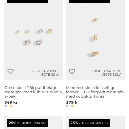
18 KT. FORGYLDT
18 KT. FORGYLDT
ÆGTE SØLV
ÆGTE SØLV
Ørestikker i 18k guldbelagt
Miniørestikker i forskellige
ægte sølv med kubisk zirkonia,
former i 18 k forgyldt ægte sølv
3-pak
med kubisk zirkonia
349 kr
179 kr
25%
25%
VED KØB AF MINDST 2
VED KØB AF MINDST 2