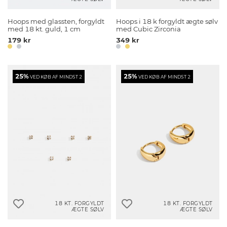
Hoops med glassten, forgyldt
Hoops i 18 k forgyldt ægte sølv
med 18 kt. guld, 1 cm
med Cubic Zirconia
179 kr
349 kr
25%
25%
VED KØB AF MINDST 2
VED KØB AF MINDST 2
18 KT. FORGYLDT
18 KT. FORGYLDT
ÆGTE SØLV
ÆGTE SØLV