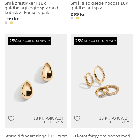
Små ørestikker i 18k
Små, tilspidsede hoops i 18k
guldbelagt ægte sølv med
guldbelagt sølv
kubisk zirkonia, 3-pak
299 kr
199 kr
25%
25%
VED KØB AF MINDST 2
VED KØB AF MINDST 2
18 KT. FORGYLDT
18 KT. FORGYLDT
ÆGTE SØLV
ÆGTE SØLV
Større dråbeøreringe i 18 karat
18 karat forgyldte hoops med