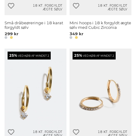
18 KT. FORGYLDT
18 KT. FORGYLDT
ÆGTE SØLV
ÆGTE SØLV
Små dråbeøreringe i 18 karat
Mini hoops i 18 k forgyldt ægte
forgyldt sølv
sølv med Cubic Zirconia
299 kr
349 kr
25%
25%
VED KØB AF MINDST 2
VED KØB AF MINDST 2
18 KT. FORGYLDT
18 KT. FORGYLDT
ÆGTE SØLV
ÆGTE SØLV