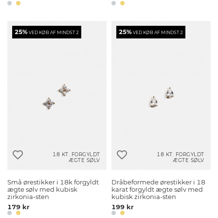
25%
25%
VED KØB AF MINDST 2
VED KØB AF MINDST 2
18 KT. FORGYLDT
18 KT. FORGYLDT
ÆGTE SØLV
ÆGTE SØLV
Små ørestikker i 18k forgyldt
Dråbeformede ørestikker i 18
ægte sølv med kubisk
karat forgyldt ægte sølv med
zirkonia-sten
kubisk zirkonia-sten
179 kr
199 kr