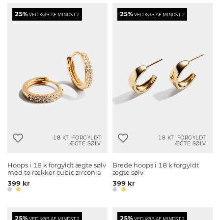
25%
25%
VED KØB AF MINDST 2
VED KØB AF MINDST 2
18 KT. FORGYLDT
18 KT. FORGYLDT
ÆGTE SØLV
ÆGTE SØLV
Hoops i 18 k forgyldt ægte sølv
Brede hoops i 18 k forgyldt
med to rækker cubic zirconia
ægte sølv
399 kr
399 kr
25%
25%
VED KØB AF MINDST 2
VED KØB AF MINDST 2