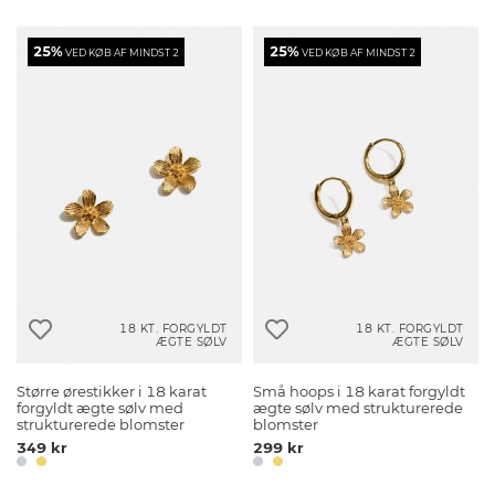
25%
25%
VED KØB AF MINDST 2
VED KØB AF MINDST 2
18 KT. FORGYLDT
18 KT. FORGYLDT
ÆGTE SØLV
ÆGTE SØLV
Større ørestikker i 18 karat
Små hoops i 18 karat forgyldt
forgyldt ægte sølv med
ægte sølv med strukturerede
strukturerede blomster
blomster
349 kr
299 kr