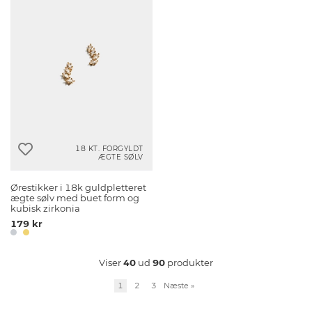
18 KT. FORGYLDT
ÆGTE SØLV
Ørestikker i 18k guldpletteret
ægte sølv med buet form og
kubisk zirkonia
179 kr
Viser
40
ud
90
produkter
1
2
3
Næste
»