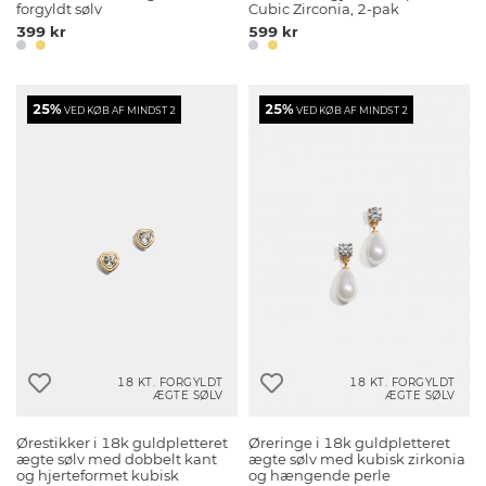
forgyldt sølv
Cubic Zirconia, 2-pak
399 kr
599 kr
25%
25%
VED KØB AF MINDST 2
VED KØB AF MINDST 2
18 KT. FORGYLDT
18 KT. FORGYLDT
ÆGTE SØLV
ÆGTE SØLV
Ørestikker i 18k guldpletteret
Øreringe i 18k guldpletteret
ægte sølv med dobbelt kant
ægte sølv med kubisk zirkonia
og hjerteformet kubisk
og hængende perle