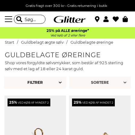
Gratis fragt over 300 kr • Gratis returnering i butik
25% på ALLE øreringe*
Ved køb af 2 eller flere
Start
Guldbelagt ægte sølv
Guldbelagte øreringe
GULDBELAGTE ØRERINGE
Shop vores forgyldte sølvsmykker, som består af 925 sterling
sølv med et lag af 18 eller 24 karat guld.
FILTRER
25%
25%
VED KØB AF MINDST 2
VED KØB AF MINDST 2