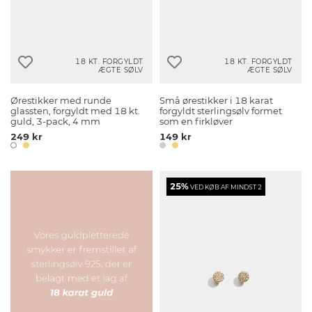
18 KT. FORGYLDT
18 KT. FORGYLDT
ÆGTE SØLV
ÆGTE SØLV
Ørestikker med runde
Små ørestikker i 18 karat
glassten, forgyldt med 18 kt.
forgyldt sterlingsølv formet
guld, 3-pack, 4 mm
som en firkløver
249 kr
149 kr
25%
VED KØB AF MINDST 2