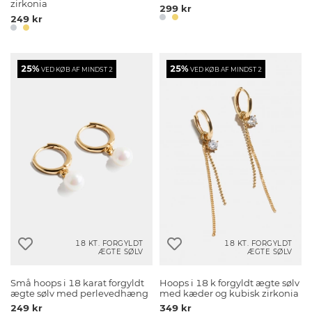
zirkonia
299 kr
249 kr
25%
25%
VED KØB AF MINDST 2
VED KØB AF MINDST 2
18 KT. FORGYLDT
18 KT. FORGYLDT
ÆGTE SØLV
ÆGTE SØLV
Små hoops i 18 karat forgyldt
Hoops i 18 k forgyldt ægte sølv
ægte sølv med perlevedhæng
med kæder og kubisk zirkonia
249 kr
349 kr