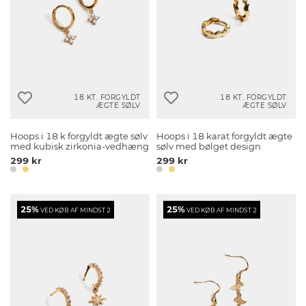
18 KT. FORGYLDT
18 KT. FORGYLDT
ÆGTE SØLV
ÆGTE SØLV
Hoops i 18 k forgyldt ægte sølv
Hoops i 18 karat forgyldt ægte
med kubisk zirkonia-vedhæng
sølv med bølget design
299 kr
299 kr
25%
25%
VED KØB AF MINDST 2
VED KØB AF MINDST 2