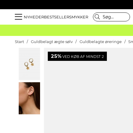
NYHEDER
BESTSELLER
SMYKKER
Start
Guldbelagt ægte sølv
Guldbelagte øreringe
Sm
25%
VED KØB AF MINDST 2