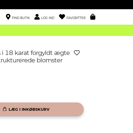
FIND BUTIK
LOG IND
FAVORITTER
i 18 karat forgyldt ægte
trukturerede blomster
LÆG I INKØBSKURV