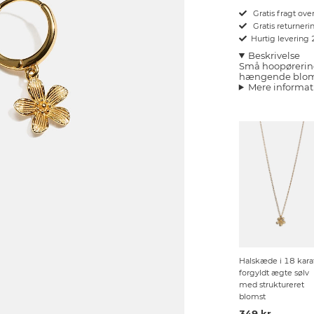
Gratis fragt ove
Gratis returnerin
Hurtig levering
Beskrivelse
Små hoopøreringe
hængende bloms
Mere informat
Halskæde i 18 kara
forgyldt ægte sølv
med struktureret
blomst
349 kr