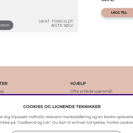
LÄGG TILL
18 KT. FORGYLDT
o zoom
ÆGTE SØLV
TER
HJÆLP
day
Ofte stillede spørsmål
ikker
Kundeservice
COOKIES OG LIGNENDE TEKNIKKER
Returnering & Fortryd køb
ive dig tilpasset indhold, relevant markedsføring og en bedre oplevel
dens historie
Plejeråd ægte sølv
 klikke på "Godkend og luk". Du kan til enhver tid tjekke, hvilke cook
lity
Plejeråd skindhandsker