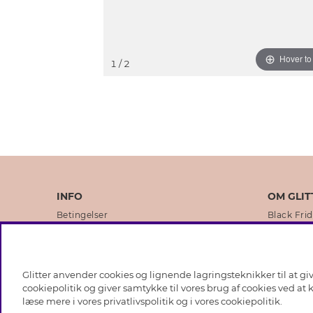
Hover t
1
/ 2
INFO
OM GLIT
Betingelser
Black Fri
Databeskyttelsespolitik
Vores but
Cookies
Brands
Glitter anvender cookies og lignende lagringsteknikker til at g
Medlemsbetingelser
Virksomhe
cookiepolitik og giver samtykke til vores brug af cookies ved at
læse mere i vores
privatlivspolitik
og i vores
cookiepolitik
.
Job hos Glitter
Sustainabi