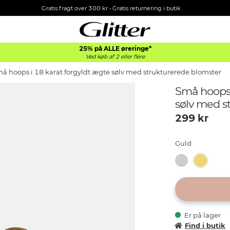
Gratis fragt over 300 kr • Gratis returnering i butik
25% på ALLE øreringe*
Ved køb af 2 eller flere
å hoops i 18 karat forgyldt ægte sølv med strukturerede blomster
Små hoops 
sølv med s
299
kr
Guld
Er på lager
Find i butik