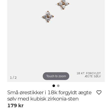
18 KT. FORGYLDT
Touch to zoom
ÆGTE SØLV
1
/ 2
Små ørestikker i 18k forgyldt ægte
sølv med kubisk zirkonia-sten
179
kr