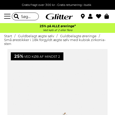
Gratis fragt over 300 kr • Gratis returnering i butik
25% på ALLE øreringe*
Ved køb af 2 eller flere
Start
Guldbelagt ægte sølv
Guldbelagte øreringe
Små ørestikker i 18k forgyldt ægte sølv med kubisk zirkonia-
sten
25%
VED KØB AF MINDST 2