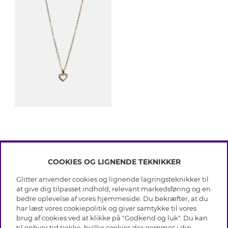
COOKIES OG LIGNENDE TEKNIKKER
INFO
Glitter anvender cookies og lignende lagringsteknikker til
Betingelser
at give dig tilpasset indhold, relevant markedsføring og en
OM GLITTER
Databeskyttelsespolitik
bedre oplevelse af vores hjemmeside. Du bekræfter, at du
Cookies
har læst vores cookiepolitik og giver samtykke til vores
Black Friday
Medlemsbetingelser
brug af cookies ved at klikke på "Godkend og luk". Du kan
HJÆLP
Vores butikker
til enhver tid tjekke, hvilke cookies der gemmes i din