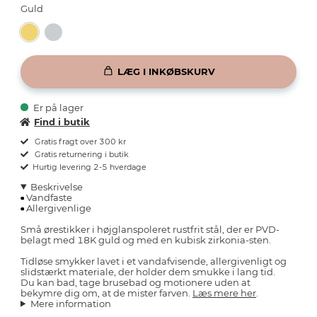
Guld
LÆG I INKØBSKURV
Er på lager
Find i butik
Gratis fragt over 300 kr
Gratis returnering i butik
Hurtig levering 2-5 hverdage
Beskrivelse
Vandfaste
Allergivenlige
Små ørestikker i højglanspoleret rustfrit stål, der er PVD-
belagt med 18K guld og med en kubisk zirkonia-sten.
Tidløse smykker lavet i et vandafvisende, allergivenligt og
slidstærkt materiale, der holder dem smukke i lang tid.
Du kan bad, tage brusebad og motionere uden at
bekymre dig om, at de mister farven.
Læs mere her
.
Mere information