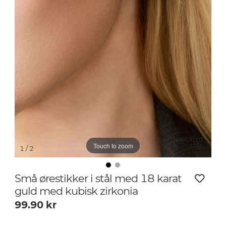
18 KT. FORGYLDT
Touch to zoom
STÅL
1
/ 2
Små ørestikker i stål med 18 karat
guld med kubisk zirkonia
99.90
kr