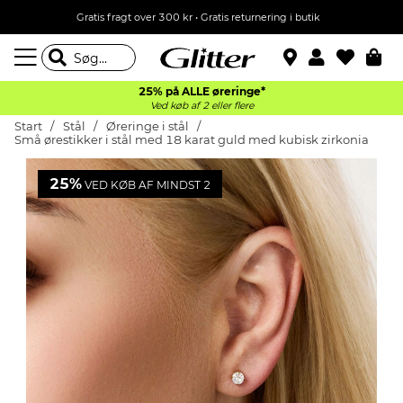
Gratis fragt over 300 kr • Gratis returnering i butik
25% på ALLE øreringe*
Ved køb af 2 eller flere
Start
Stål
Øreringe i stål
Små ørestikker i stål med 18 karat guld med kubisk zirkonia
25%
VED KØB AF MINDST 2