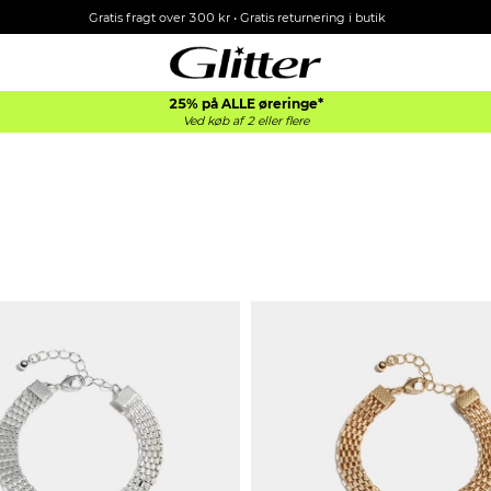
Gratis fragt over 300 kr • Gratis returnering i butik
25% på ALLE øreringe*
Ved køb af 2 eller flere