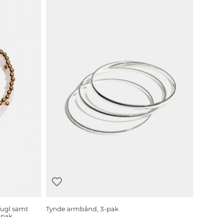
ugl samt
Tynde armbånd, 3-pak
-pak