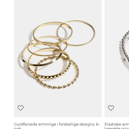
Guldfarvede armringe i forskellige designs, 6-
Elastiske a
pak
lyserøde og s