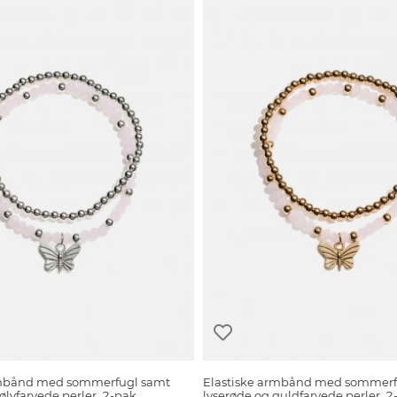
rmbånd med sommerfugl samt
Elastiske armbånd med sommerf
ølvfarvede perler, 2-pak
lyserøde og guldfarvede perler, 2