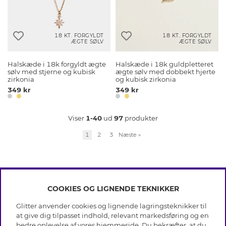
18 KT. FORGYLDT
18 KT. FORGYLDT
ÆGTE SØLV
ÆGTE SØLV
Halskæde i 18k forgyldt ægte
Halskæde i 18k guldpletteret
sølv med stjerne og kubisk
ægte sølv med dobbekt hjerte
zirkonia
og kubisk zirkonia
349 kr
349 kr
Viser
1-40
ud
97
produkter
1
2
3
Næste
»
COOKIES OG LIGNENDE TEKNIKKER
INFO
Glitter anvender cookies og lignende lagringsteknikker til
Betingelser
at give dig tilpasset indhold, relevant markedsføring og en
OM GLITTER
Databeskyttelsespolitik
bedre oplevelse af vores hjemmeside. Du bekræfter, at du