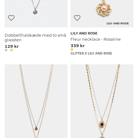
LILY AND ROSE
LILY AND ROSE
Dobbelthalskæde med to små
Fleur necklace - Rosaline
glassten
339 kr
129 kr
GLITTER X LILY AND ROSE