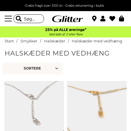
Gratis fragt over 300 kr • Gratis returnering i butik
25% på ALLE øreringe*
Ved køb af 2 eller flere
Start
Smykker
Halskæder
Halskæder med vedhæng
HALSKÆDER MED VEDHÆNG