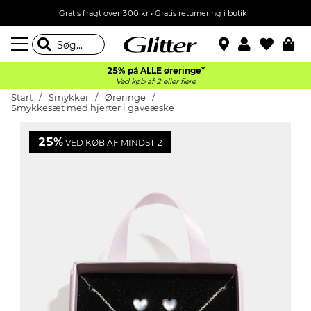
Gratis fragt over 300 kr • Gratis returnering i butik
25% på ALLE øreringe*
Ved køb af 2 eller flere
Start
Smykker
Øreringe
Smykkesæt med hjerter i gaveæske
25%
VED KØB AF MINDST 2