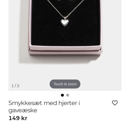
Touch to zoom
1
/ 2
Smykkesæt med hjerter i
gaveæske
149
kr