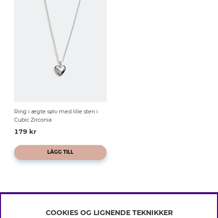
Ring i ægte sølv med lille sten i
Cubic Zirconia
179 kr
LÄGG TILL
COOKIES OG LIGNENDE TEKNIKKER
INFO