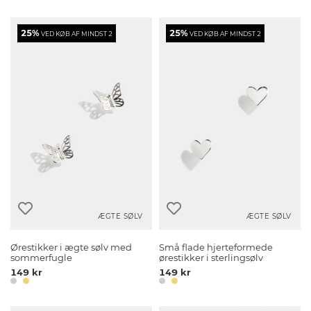
25%
25%
VED KØB AF MINDST 2
VED KØB AF MINDST 2
ÆGTE SØLV
ÆGTE SØLV
Ørestikker i ægte sølv med
Små flade hjerteformede
sommerfugle
ørestikker i sterlingsølv
149 kr
149 kr