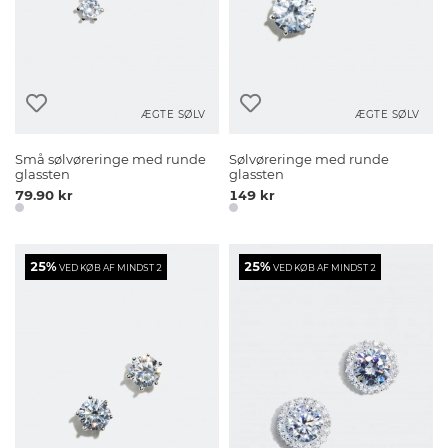
ÆGTE SØLV
ÆGTE SØLV
Små sølvøreringe med runde
Sølvøreringe med runde
glassten
glassten
79.90 kr
149 kr
25%
25%
VED KØB AF MINDST 2
VED KØB AF MINDST 2