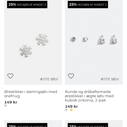
25%
25%
VED KØB AF MINDST 2
VED KØB AF MINDST 2
ÆGTE SØLV
ÆGTE SØLV
Ørestikker i sterlingsølv med
Runde og dråbeformede
snefnug
ørestikker i ægte sølv med
kubisk zirkonia, 2-pak
149 kr
149 kr
25%
25%
VED KØB AF MINDST 2
VED KØB AF MINDST 2