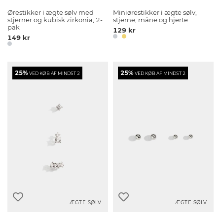
Ørestikker i ægte sølv med
Miniørestikker i ægte sølv,
stjerner og kubisk zirkonia, 2-
stjerne, måne og hjerte
pak
129 kr
149 kr
25%
25%
VED KØB AF MINDST 2
VED KØB AF MINDST 2
ÆGTE SØLV
ÆGTE SØLV