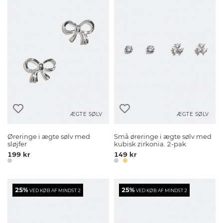
ÆGTE SØLV
ÆGTE SØLV
Øreringe i ægte sølv med
Små øreringe i ægte sølv med
sløjfer
kubisk zirkonia. 2-pak
199 kr
149 kr
25%
25%
VED KØB AF MINDST 2
VED KØB AF MINDST 2