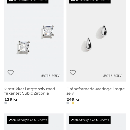
ÆGTE SØLV
ÆGTE SØLV
Ørestikker i ægte sølv med
Dråbeformede øreringe i ægte
firkantet Cubic Zirconia
sølv
129 kr
249 kr
25%
25%
VED KØB AF MINDST 2
VED KØB AF MINDST 2