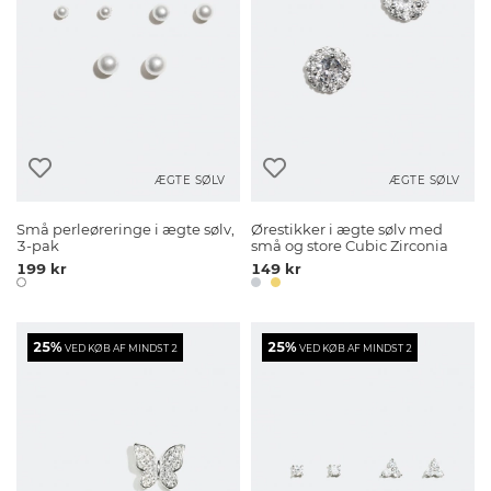
ÆGTE SØLV
ÆGTE SØLV
Små perleøreringe i ægte sølv,
Ørestikker i ægte sølv med
3-pak
små og store Cubic Zirconia
199 kr
149 kr
25%
25%
VED KØB AF MINDST 2
VED KØB AF MINDST 2