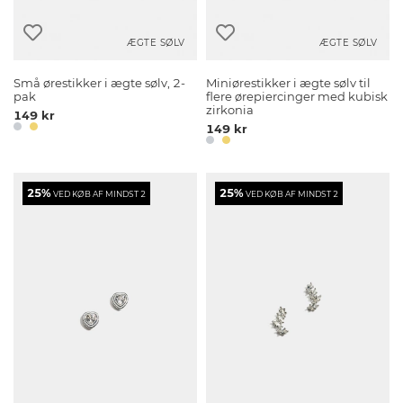
ÆGTE SØLV
ÆGTE SØLV
Små ørestikker i ægte sølv, 2-
Miniørestikker i ægte sølv til
pak
flere ørepiercinger med kubisk
zirkonia
149 kr
149 kr
25%
25%
VED KØB AF MINDST 2
VED KØB AF MINDST 2