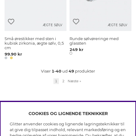
ÆGTE SØLV
ÆGTE SØLV
Små ørestikker med sten i
Runde sølvøreringe med
kubisk zirkonia, ægte sølv, 0,5
glassten
cm
249 kr
99.90 kr
Viser
1-40
ud
49
produkter
1
2
Næste
»
COOKIES OG LIGNENDE TEKNIKKER
INFO
Glitter anvender cookies og lignende lagringsteknikker til
Betingelser
at give dig tilpasset indhold, relevant markedsføring og en
OM GLITTER
Databeskyttelsespolitik
bedre oplevelse af vores hjemmeside. Du bekræfter, at du