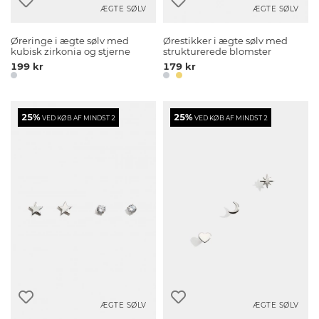
ÆGTE SØLV
ÆGTE SØLV
Øreringe i ægte sølv med
Ørestikker i ægte sølv med
kubisk zirkonia og stjerne
strukturerede blomster
199 kr
179 kr
25%
25%
VED KØB AF MINDST 2
VED KØB AF MINDST 2
ÆGTE SØLV
ÆGTE SØLV