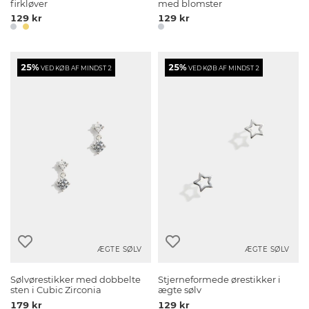
firkløver
med blomster
129 kr
129 kr
25%
25%
VED KØB AF MINDST 2
VED KØB AF MINDST 2
ÆGTE SØLV
ÆGTE SØLV
Sølvørestikker med dobbelte
Stjerneformede ørestikker i
sten i Cubic Zirconia
ægte sølv
179 kr
129 kr