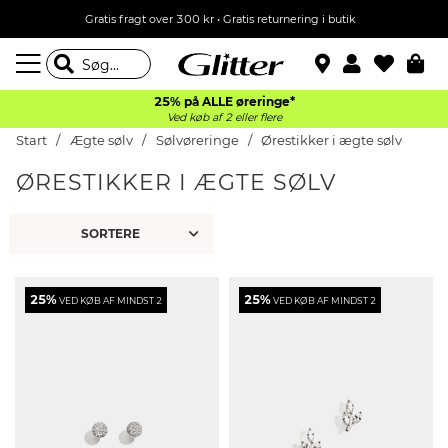
Gratis fragt over 300 kr • Gratis returnering i butik
25% på ALLE øreringe*
Ved køb af 2 eller flere
Start
Ægte sølv
Sølvøreringe
Ørestikker i ægte sølv
ØRESTIKKER I ÆGTE SØLV
25%
25%
VED KØB AF MINDST 2
VED KØB AF MINDST 2