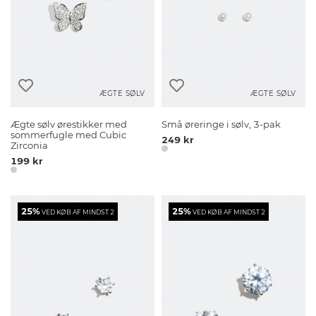
ÆGTE SØLV
ÆGTE SØLV
Ægte sølv ørestikker med
Små øreringe i sølv, 3-pak
sommerfugle med Cubic
249 kr
Zirconia
199 kr
25%
25%
VED KØB AF MINDST 2
VED KØB AF MINDST 2