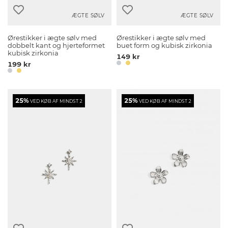
ÆGTE SØLV
ÆGTE SØLV
Ørestikker i ægte sølv med
Ørestikker i ægte sølv med
dobbelt kant og hjerteformet
buet form og kubisk zirkonia
kubisk zirkonia
149 kr
199 kr
25%
25%
VED KØB AF MINDST 2
VED KØB AF MINDST 2