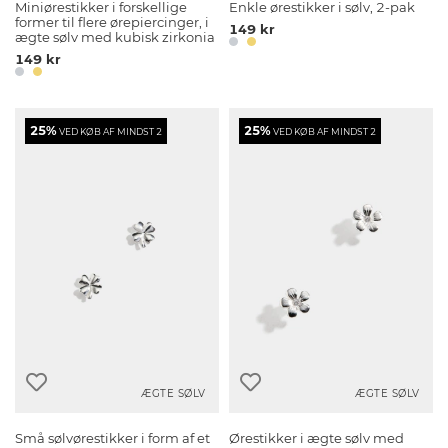
Miniørestikker i forskellige
Enkle ørestikker i sølv, 2-pak
former til flere ørepiercinger, i
149 kr
ægte sølv med kubisk zirkonia
149 kr
25%
25%
VED KØB AF MINDST 2
VED KØB AF MINDST 2
ÆGTE SØLV
ÆGTE SØLV
Små sølvørestikker i form af et
Ørestikker i ægte sølv med