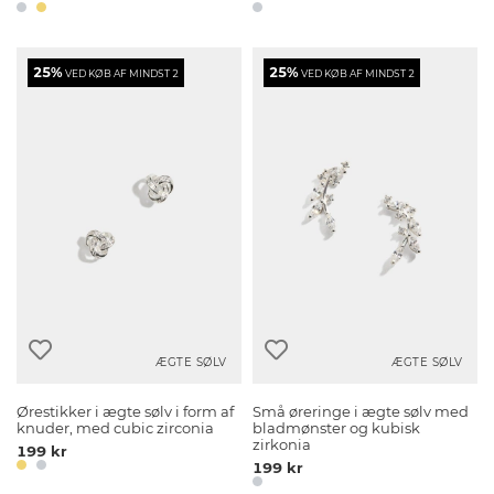
25%
25%
VED KØB AF MINDST 2
VED KØB AF MINDST 2
ÆGTE SØLV
ÆGTE SØLV
Ørestikker i ægte sølv i form af
Små øreringe i ægte sølv med
knuder, med cubic zirconia
bladmønster og kubisk
zirkonia
199 kr
199 kr