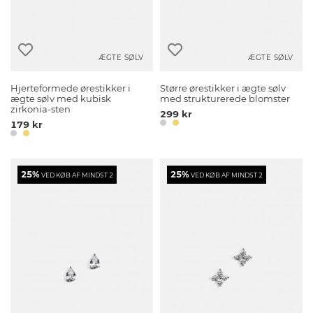
ÆGTE SØLV
ÆGTE SØLV
Hjerteformede ørestikker i
Større ørestikker i ægte sølv
ægte sølv med kubisk
med strukturerede blomster
zirkonia-sten
299 kr
179 kr
25%
25%
VED KØB AF MINDST 2
VED KØB AF MINDST 2