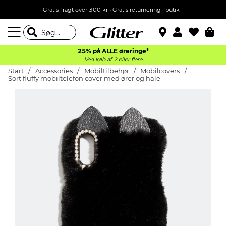
Gratis fragt over 300 kr • Gratis returnering i butik
25% på ALLE øreringe*
Ved køb af 2 eller flere
Start
Accessories
Mobiltilbehør
Mobilcovers
Sort fluffy mobiltelefon cover med ører og hale