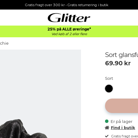
Gratis fragt over 300 kr • Gratis returnering i butik
25% på ALLE øreringe*
Ved køb af 2 eller flere
nchie
Sort glansf
69.90
kr
Sort
Er på lager
Find i butik
Gratis fragt ove