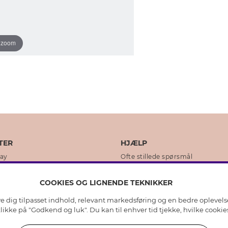
o zoom
TER
HJÆLP
day
Ofte stillede spørsmål
ikker
Kundeservice
COOKIES OG LIGNENDE TEKNIKKER
Returnering & Fortryd køb
ive dig tilpasset indhold, relevant markedsføring og en bedre oplevel
dens historie
Plejeråd ægte sølv
 klikke på "Godkend og luk". Du kan til enhver tid tjekke, hvilke cook
lity
Plejeråd skindhandsker