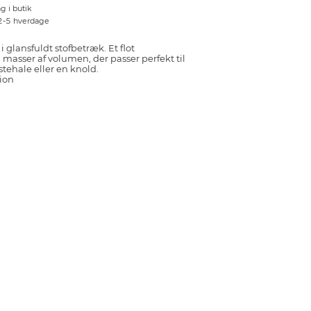
g i butik
 2-5 hverdage
 glansfuldt stofbetræk. Et flot
masser af volumen, der passer perfekt til
stehale eller en knold.
ion