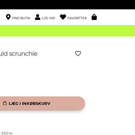
FIND BUTIK
LOG IND
FAVORITTER
uld scrunchie
LÆG I INKØBSKURV
r 300 kr