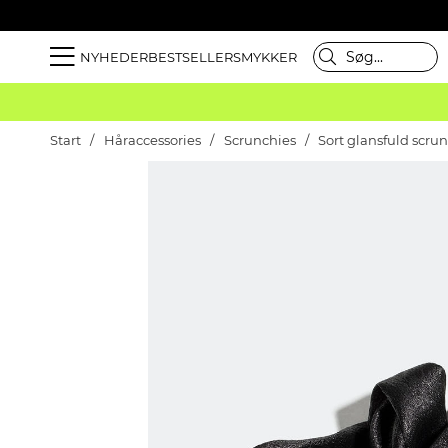
NYHEDER
BESTSELLER
SMYKKER
Start
Håraccessories
Scrunchies
Sort glansfuld scru