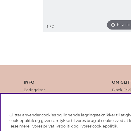
Hover t
1
/ 0
INFO
OM GLIT
Betingelser
Black Fri
Databeskyttelsespolitik
Vores but
Cookies
Brands
Glitter anvender cookies og lignende lagringsteknikker til at g
Medlemsbetingelser
Virksomhe
cookiepolitik og giver samtykke til vores brug af cookies ved at
læse mere i vores
privatlivspolitik
og i vores
cookiepolitik
.
Job hos Glitter
Sustainabi