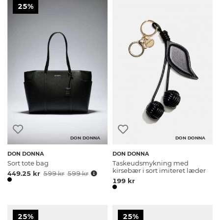
25%
DON DONNA
DON DONNA
DON DONNA
DON DONNA
Sort tote bag
Taskeudsmykning med
kirsebær i sort imiteret læder
449.25 kr
599 kr
599 kr
199 kr
25%
25%