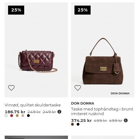
25%
25%
DON DONNA
DON DONNA
Vinrød, quiltet skuldertaske
Taske med tophåndtag i brunt
186.75 kr
249 kr
249 kr
imiteret ruskind
374.25 kr
499 kr
499 kr