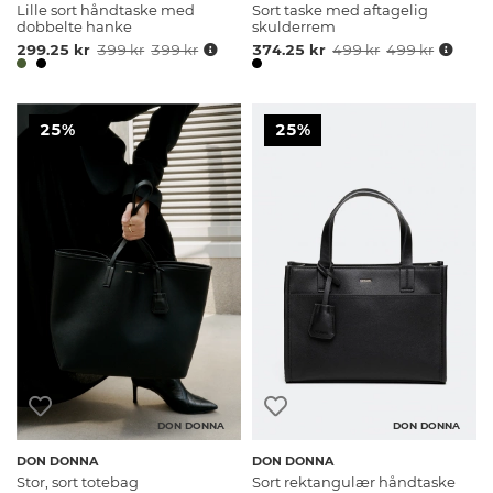
Lille sort håndtaske med
Sort taske med aftagelig
dobbelte hanke
skulderrem
299.25 kr
399 kr
399 kr
374.25 kr
499 kr
499 kr
25%
25%
DON DONNA
DON DONNA
DON DONNA
DON DONNA
Stor, sort totebag
Sort rektangulær håndtaske