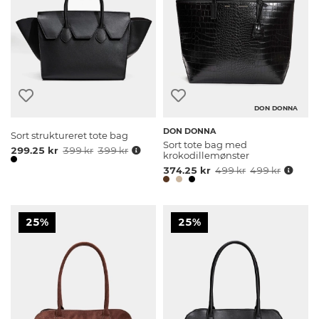
DON DONNA
DON DONNA
Sort struktureret tote bag
Sort tote bag med
299.25 kr
399 kr
399 kr
krokodillemønster
374.25 kr
499 kr
499 kr
25%
25%