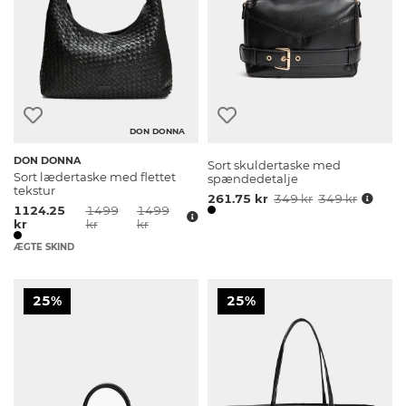
DON DONNA
DON DONNA
Sort skuldertaske med
Sort lædertaske med flettet
spændedetalje
tekstur
261.75 kr
349 kr
349 kr
1124.25
1499
1499
kr
kr
kr
ÆGTE SKIND
25%
25%