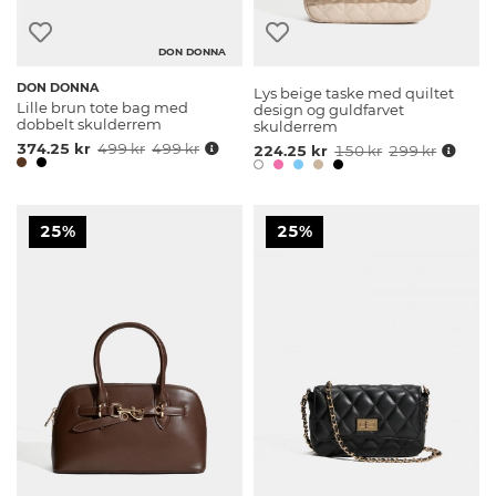
DON DONNA
DON DONNA
Lys beige taske med quiltet
Lille brun tote bag med
design og guldfarvet
dobbelt skulderrem
skulderrem
374.25 kr
499 kr
499 kr
224.25 kr
150 kr
299 kr
25%
25%