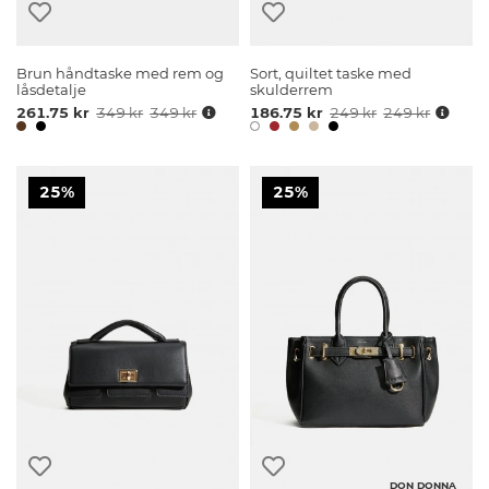
Brun håndtaske med rem og
Sort, quiltet taske med
låsdetalje
skulderrem
261.75 kr
349 kr
349 kr
186.75 kr
249 kr
249 kr
25%
25%
DON DONNA