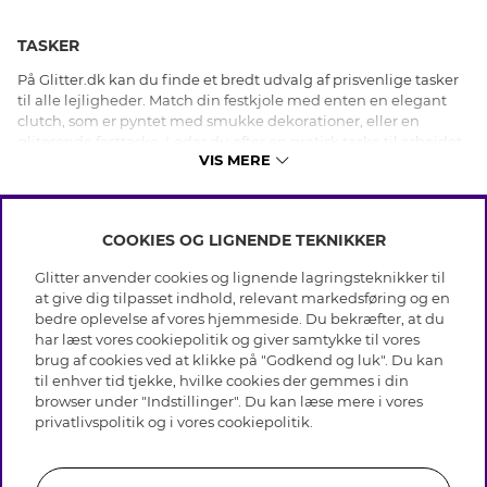
TASKER
På Glitter.dk kan du finde et bredt udvalg af prisvenlige tasker
til alle lejligheder. Match din festkjole med enten en elegant
clutch, som er pyntet med smukke dekorationer, eller en
gliterende festtaske. Leder du efter en pratisk taske til arbejdet,
VIS MERE
så har vi rumlige håndtasker og stilrene shoppingtasker, som
har plads til både computer og notesblok. Hos os finder du også
ekslusive modetasker i ægte læder med et tidsløst design. Til
sommersæsonen får vi strandtasker, skuldertasker med
COOKIES OG LIGNENDE TEKNIKKER
blomster og stråtasker. En taske er den perfekte accessorie.
INFO
Uanset om din stil er klassisk og elegant eller modebevidst og
Glitter anvender cookies og lignende lagringsteknikker til
Betingelser
trending, så har vi den perfekte taske til dig -Shop din
at give dig tilpasset indhold, relevant markedsføring og en
OM GLITTER
drømmetaske online på Glitter.dk.
Databeskyttelsespolitik
bedre oplevelse af vores hjemmeside. Du bekræfter, at du
Cookies
har læst vores cookiepolitik og giver samtykke til vores
Black Friday
Medlemsbetingelser
brug af cookies ved at klikke på "Godkend og luk". Du kan
HJÆLP
Vores butikker
til enhver tid tjekke, hvilke cookies der gemmes i din
Job hos Glitter
Brands
browser under "Indstillinger". Du kan læse mere i vores
Ofte stillede spørsmål
Tilbagekaldelse
Virksomhedens historie
privatlivspolitik
og i vores
cookiepolitik
.
Kundeservice
Gavekortsaldo
Sustainability
Returnering & Fortryd køb
Whistleblowing
Plejeråd ægte sølv