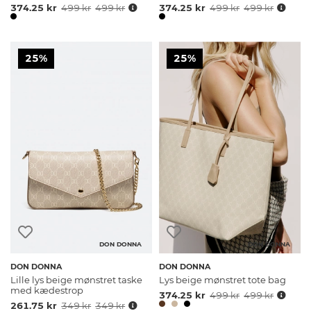
374.25 kr
499 kr
499 kr
374.25 kr
499 kr
499 kr
25%
25%
DON DONNA
DON DONNA
DON DONNA
DON DONNA
Lille lys beige mønstret taske
Lys beige mønstret tote bag
med kædestrop
374.25 kr
499 kr
499 kr
261.75 kr
349 kr
349 kr