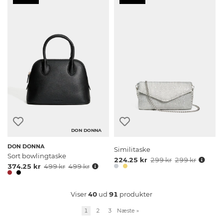
DON DONNA
DON DONNA
Similitaske
Sort bowlingtaske
224.25 kr
299 kr
299 kr
374.25 kr
499 kr
499 kr
Viser
40
ud
91
produkter
1
2
3
Næste
»