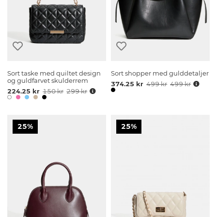
Sort taske med quiltet design
Sort shopper med gulddetaljer
og guldfarvet skulderrem
374.25 kr
499 kr
499 kr
224.25 kr
150 kr
299 kr
25%
25%