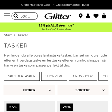
Gratis fragt over 300 kr • Gratis returnering i butik
25% på ALLE øreringe*
Ved køb af 2 eller flere
Start
Tasker
TASKER
Her finder du alle vores fantastiske tasker. Uanset om du er ude
efter en hverdagstaske en festtaske eller en rumlig shopper, så
har vi en taske som passer perfekt til dig.
SKULDERTASKER
SHOPPERE
CROSSBODY
CLUT
FILTRER
25%
25%