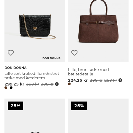
DON DONNA
DON DONNA
Lille, brun taske med
Lille sort krokodillemønstret
bæltedetalje
taske med kæderem
224.25 kr
299 kr
299 kr
299.25 kr
399 kr
399 kr
25%
25%