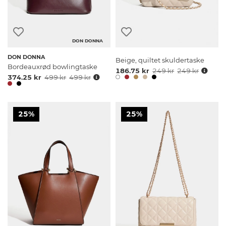
DON DONNA
DON DONNA
Beige, quiltet skuldertaske
Bordeauxrød bowlingtaske
186.75 kr
249 kr
249 kr
374.25 kr
499 kr
499 kr
25%
25%