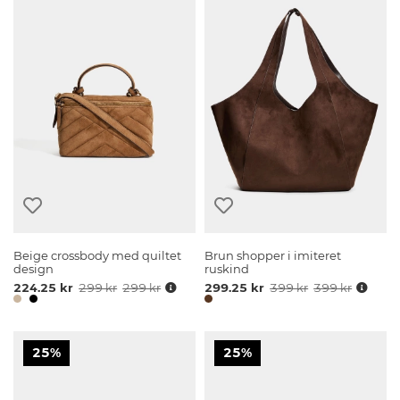
Beige crossbody med quiltet
Brun shopper i imiteret
design
ruskind
224.25 kr
299 kr
299 kr
299.25 kr
399 kr
399 kr
25%
25%