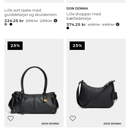
DON DONNA
Lille sort taske med
Lille shopper med
gulddetaljer og skulderrem
bæltedetalje
224.25 kr
299 kr
299 kr
374.25 kr
499 kr
499 kr
25%
25%
DON DONNA
DON DONNA