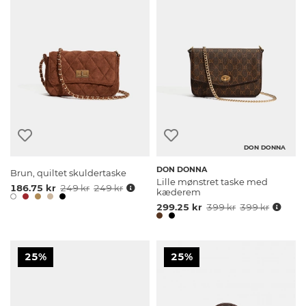
DON DONNA
DON DONNA
Brun, quiltet skuldertaske
Lille mønstret taske med
186.75 kr
249 kr
249 kr
kæderem
299.25 kr
399 kr
399 kr
25%
25%