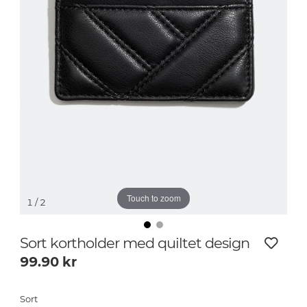
Touch to zoom
1
/ 2
Sort kortholder med quiltet design
99.90
kr
Sort