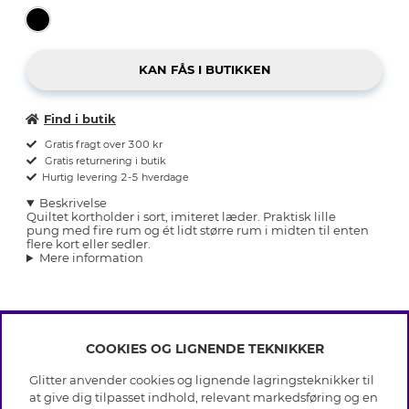
Find i butik
Gratis fragt over 300 kr
Gratis returnering i butik
Hurtig levering 2-5 hverdage
Beskrivelse
Quiltet kortholder i sort, imiteret læder. Praktisk lille
pung med fire rum og ét lidt større rum i midten til enten
flere kort eller sedler.
Mere information
COOKIES OG LIGNENDE TEKNIKKER
INFO
Glitter anvender cookies og lignende lagringsteknikker til
Betingelser
at give dig tilpasset indhold, relevant markedsføring og en
OM GLITTER
Databeskyttelsespolitik