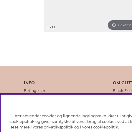
Hover t
1
/ 0
INFO
OM GLIT
Betingelser
Black Fri
Databeskyttelsespolitik
Vores but
Cookies
Brands
Glitter anvender cookies og lignende lagringsteknikker til at g
Medlemsbetingelser
Virksomhe
cookiepolitik og giver samtykke til vores brug af cookies ved at
læse mere i vores
privatlivspolitik
og i vores
cookiepolitik
.
Job hos Glitter
Sustainabi