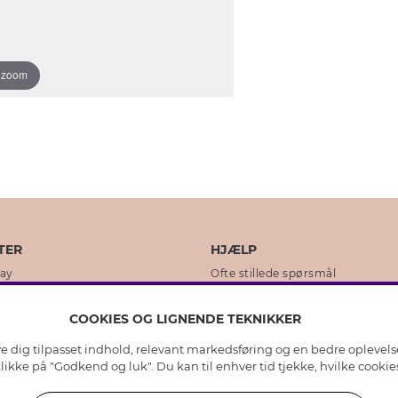
o zoom
TER
HJÆLP
day
Ofte stillede spørsmål
ikker
Kundeservice
COOKIES OG LIGNENDE TEKNIKKER
Returnering & Fortryd køb
ive dig tilpasset indhold, relevant markedsføring og en bedre oplevel
dens historie
Plejeråd ægte sølv
 klikke på "Godkend og luk". Du kan til enhver tid tjekke, hvilke cook
lity
Plejeråd skindhandsker