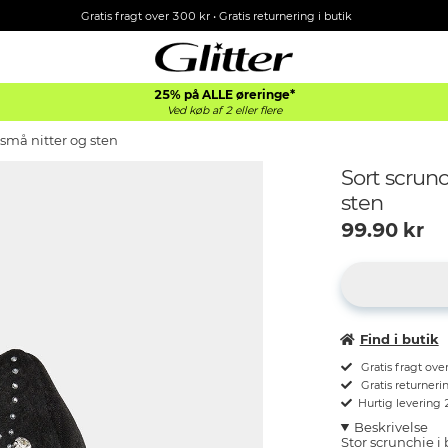
Gratis fragt over 300 kr • Gratis returnering i butik
25% på ALLE øreringe*
Ved køb af 2 eller flere
små nitter og sten
Sort scrun
sten
99.90
kr
Find i butik
Gratis fragt ove
Gratis returnerin
Hurtig levering
Beskrivelse
Stor scrunchie i