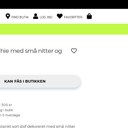
FIND BUTIK
LOG IND
FAVORITTER
chie med små nitter og
r 300 kr
g i butik
 2-5 hverdage
 blankt sort stof dekoreret med små nitter