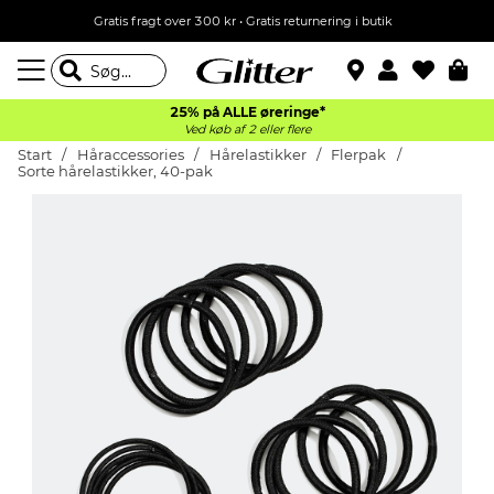
Gratis fragt over 300 kr • Gratis returnering i butik
25% på ALLE øreringe*
Ved køb af 2 eller flere
Start
Håraccessories
Hårelastikker
Flerpak
Sorte hårelastikker, 40-pak