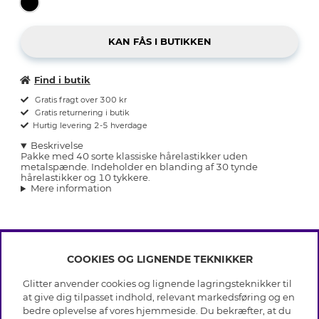
Find i butik
Gratis fragt over 300 kr
Gratis returnering i butik
Hurtig levering 2-5 hverdage
Beskrivelse
Pakke med 40 sorte klassiske hårelastikker uden
metalspænde. Indeholder en blanding af 30 tynde
hårelastikker og 10 tykkere.
Mere information
COOKIES OG LIGNENDE TEKNIKKER
INFO
Glitter anvender cookies og lignende lagringsteknikker til
Betingelser
at give dig tilpasset indhold, relevant markedsføring og en
OM GLITTER
Databeskyttelsespolitik
bedre oplevelse af vores hjemmeside. Du bekræfter, at du