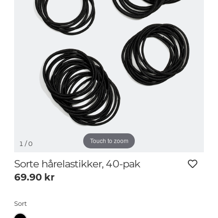
Touch to zoom
1
/ 0
Sorte hårelastikker, 40-pak
69.90
kr
Sort