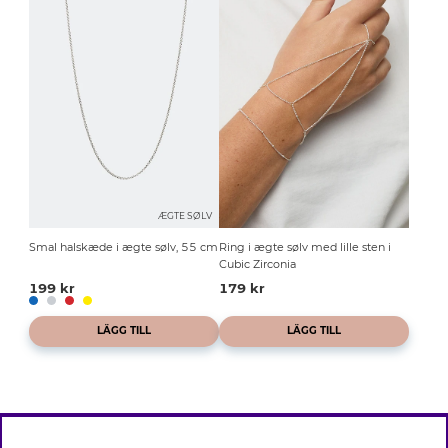
ÆGTE SØLV
Smal halskæde i ægte sølv, 55 cm
Ring i ægte sølv med lille sten i
Cubic Zirconia
199 kr
179 kr
LÄGG TILL
LÄGG TILL