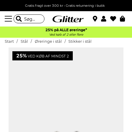
Gratis fragt over 300 kr • Gratis returnering i butik
25% på ALLE øreringe*
Ved køb af 2 eller flere
Start
Stål
Øreringe i stål
Stikker i stål
25%
VED KØB AF MINDST 2