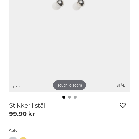
Touch to zoom
STÅL
1
/ 3
Stikker i stål
99.90
kr
Sølv