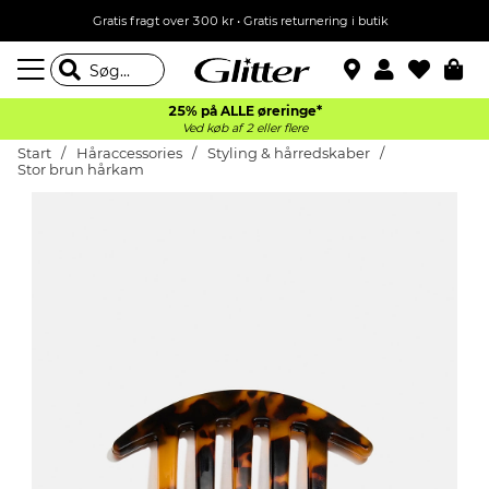
Gratis fragt over 300 kr • Gratis returnering i butik
25% på ALLE øreringe*
Ved køb af 2 eller flere
Start
Håraccessories
Styling & hårredskaber
Stor brun hårkam