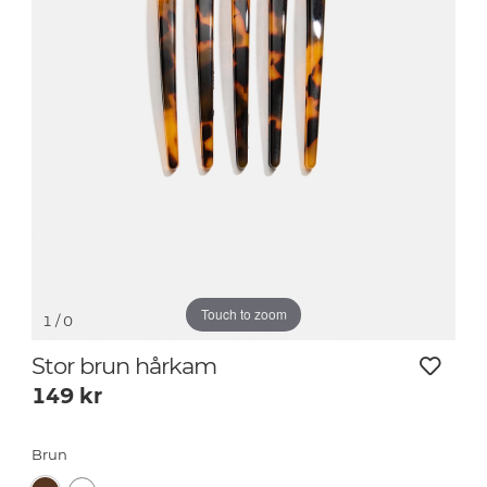
Touch to zoom
1
/ 0
Stor brun hårkam
149
kr
Brun