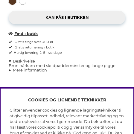
Find i butik
Gratis fragt over 300 kr
Gratis returnering i butik
Hurtig levering 2-5 hverdage
Beskrivelse
Brun hårkam med skildpaddemønster og lange pigge.
Mere information
COOKIES OG LIGNENDE TEKNIKKER
INFO
Glitter anvender cookies og lignende lagringsteknikker til
Betingelser
at give dig tilpasset indhold, relevant markedsføring og en
OM GLITTER
Databeskyttelsespolitik
bedre oplevelse af vores hjemmeside. Du bekræfter, at du
Cookies
har læst vores cookiepolitik og giver samtykke til vores
Black Friday
Medlemsbetingelser
brug af cookies ved at klikke på "Godkend og luk". Du kan