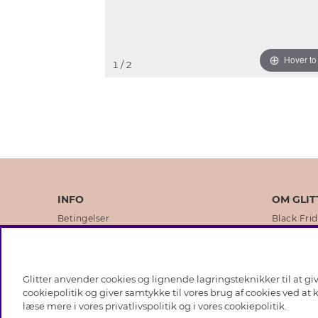
Hover t
1
/ 2
INFO
OM GLIT
Betingelser
Black Fri
Databeskyttelsespolitik
Vores but
Cookies
Brands
Glitter anvender cookies og lignende lagringsteknikker til at g
Medlemsbetingelser
Virksomhe
cookiepolitik og giver samtykke til vores brug af cookies ved at
læse mere i vores
privatlivspolitik
og i vores
cookiepolitik
.
Job hos Glitter
Sustainabi