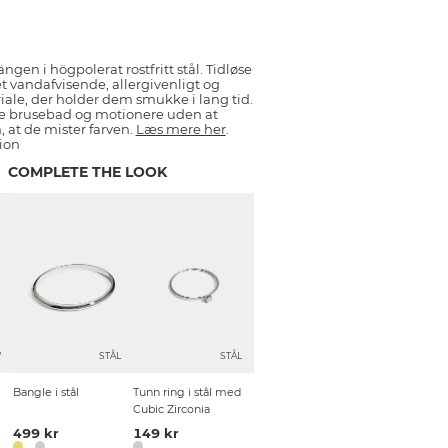
gen i högpolerat rostfritt stål. Tidløse
et vandafvisende, allergivenligt og
iale, der holder dem smukke i lang tid.
e brusebad og motionere uden at
 at de mister farven.
Læs mere her
.
ion
COMPLETE THE LOOK
V
STÅL
STÅL
Bangle i stål
Tunn ring i stål med
Cubic Zirconia
499 kr
149 kr