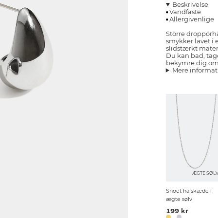
Beskrivelse
Vandfaste
Allergivenlige
Större droppörhän
smykker lavet i 
slidstærkt mater
Du kan bad, tag
bekymre dig om,
Mere informat
ÆGTE SØL
Snoet halskæde i
ægte sølv
199 kr