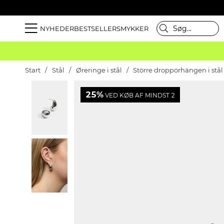
NYHEDER
BESTSELLER
SMYKKER
Start
Stål
Øreringe i stål
Större droppörhängen i stål
25%
VED KØB AF MINDST 2