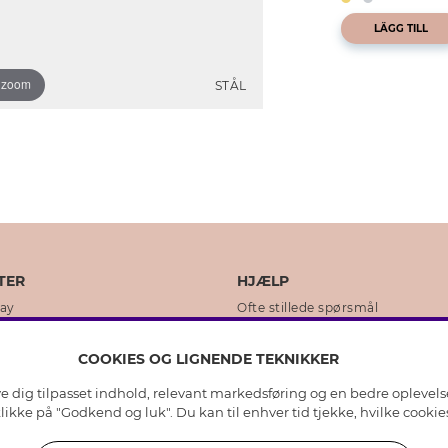
LÄGG TILL
o zoom
STÅL
TER
HJÆLP
day
Ofte stillede spørsmål
ikker
Kundeservice
COOKIES OG LIGNENDE TEKNIKKER
Returnering & Fortryd køb
ive dig tilpasset indhold, relevant markedsføring og en bedre oplevel
dens historie
Plejeråd ægte sølv
 klikke på "Godkend og luk". Du kan til enhver tid tjekke, hvilke cook
lity
Plejeråd skindhandsker