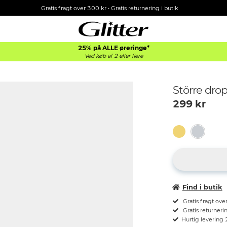
Gratis fragt over 300 kr • Gratis returnering i butik
25% på ALLE øreringe*
Ved køb af 2 eller flere
Större drop
299
kr
Find i butik
Gratis fragt ove
Gratis returnerin
Hurtig levering