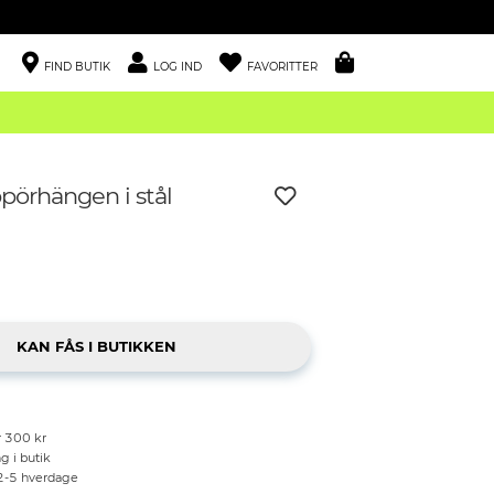
FIND BUTIK
LOG IND
FAVORITTER
pörhängen i stål
r 300 kr
g i butik
 2-5 hverdage