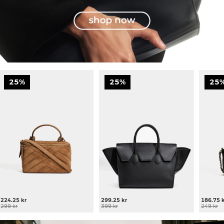
25%
25%
25
224.25 kr
299.25 kr
186.75 
299 kr
399 kr
249 kr