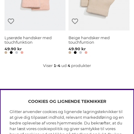
Lyserøde handsker med
Beige handsker med
touchfunktion
touchfuntion
49.90 kr
49.90 kr
Viser
1-4
ud
4
produkter
COOKIES OG LIGNENDE TEKNIKKER
INFO
Glitter anvender cookies og lignende lagringsteknikker til
Betingelser
at give dig tilpasset indhold, relevant markedsføring og en
OM GLITTER
Databeskyttelsespolitik
bedre oplevelse af vores hjemmeside. Du bekræfter, at du
Cookies
har læst vores cookiepolitik og giver samtykke til vores
Black Friday
Medlemsbetingelser