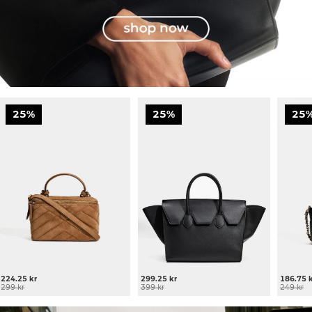
25%
25%
25
224.25 kr
299.25 kr
186.75 
299 kr
399 kr
249 kr