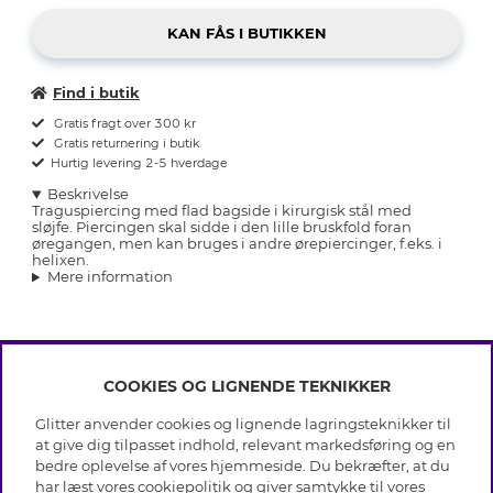
Find i butik
Gratis fragt over 300 kr
Gratis returnering i butik
Hurtig levering 2-5 hverdage
Beskrivelse
Traguspiercing med flad bagside i kirurgisk stål med
sløjfe. Piercingen skal sidde i den lille bruskfold foran
øregangen, men kan bruges i andre ørepiercinger, f.eks. i
helixen.
Mere information
COOKIES OG LIGNENDE TEKNIKKER
INFO
Glitter anvender cookies og lignende lagringsteknikker til
Betingelser
at give dig tilpasset indhold, relevant markedsføring og en
OM GLITTER
Databeskyttelsespolitik
bedre oplevelse af vores hjemmeside. Du bekræfter, at du
Cookies
har læst vores cookiepolitik og giver samtykke til vores
Black Friday