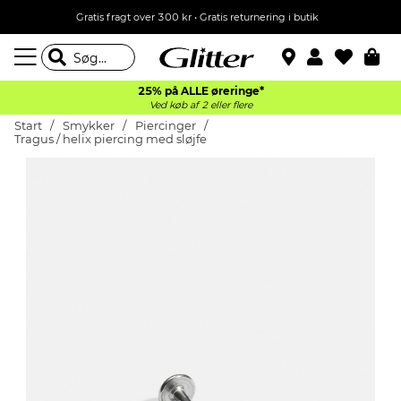
Gratis fragt over 300 kr • Gratis returnering i butik
25% på ALLE øreringe*
Ved køb af 2 eller flere
Start
Smykker
Piercinger
Tragus / helix piercing med sløjfe