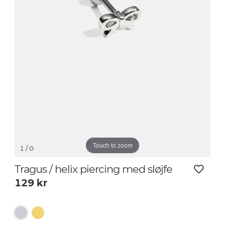
Touch to zoom
1
/ 0
Tragus / helix piercing med sløjfe
129
kr