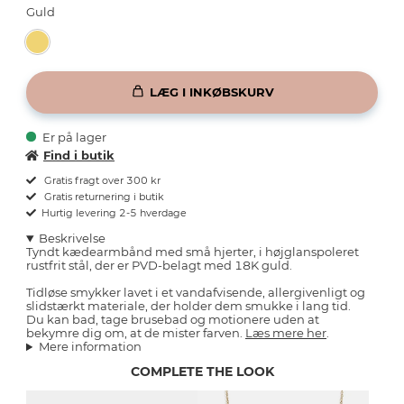
Guld
LÆG I INKØBSKURV
Er på lager
Find i butik
Gratis fragt over 300 kr
Gratis returnering i butik
Hurtig levering 2-5 hverdage
Beskrivelse
Tyndt kædearmbånd med små hjerter, i højglanspoleret
rustfrit stål, der er PVD-belagt med 18K guld.
Tidløse smykker lavet i et vandafvisende, allergivenligt og
slidstærkt materiale, der holder dem smukke i lang tid.
Du kan bad, tage brusebad og motionere uden at
bekymre dig om, at de mister farven.
Læs mere her
.
Mere information
COMPLETE THE LOOK