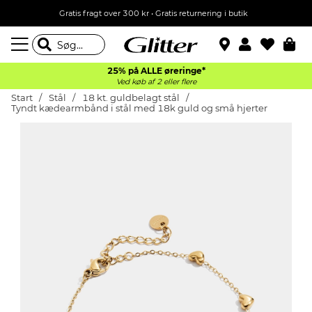
Gratis fragt over 300 kr • Gratis returnering i butik
25% på ALLE øreringe*
Ved køb af 2 eller flere
Start
Stål
18 kt. guldbelagt stål
Tyndt kædearmbånd i stål med 18k guld og små hjerter