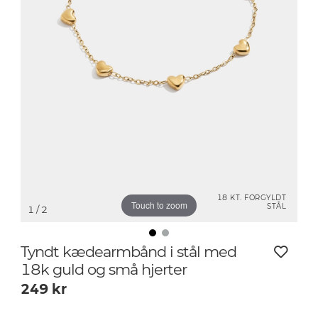
18 KT. FORGYLDT
Touch to zoom
STÅL
1
/ 2
Tyndt kædearmbånd i stål med
18k guld og små hjerter
249
kr