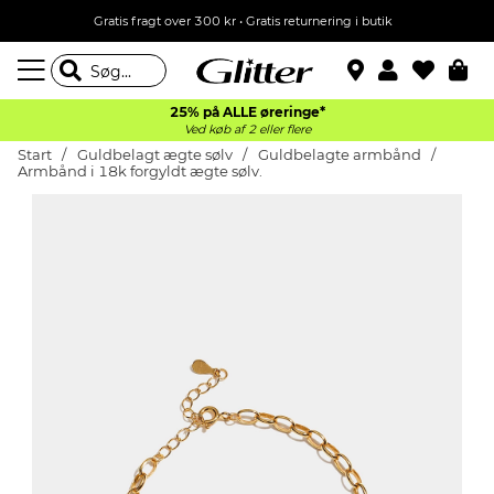
Gratis fragt over 300 kr • Gratis returnering i butik
25% på ALLE øreringe*
Ved køb af 2 eller flere
Start
Guldbelagt ægte sølv
Guldbelagte armbånd
Armbånd i 18k forgyldt ægte sølv.