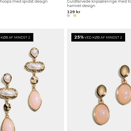
 hoops med spidst design
Guldfarvede klipsøreringe med t
hamret design
129 kr
25%
KØB AF MINDST 2
VED KØB AF MINDST 2