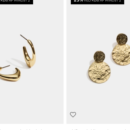
25%
KØB AF MINDST 2
VED KØB AF MINDST 2