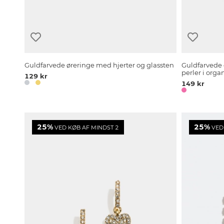
Guldfarvede øreringe med hjerter og glassten
Guldfarvede 
perler i orga
129 kr
149 kr
25%
25%
VED KØB AF MINDST 2
VED 