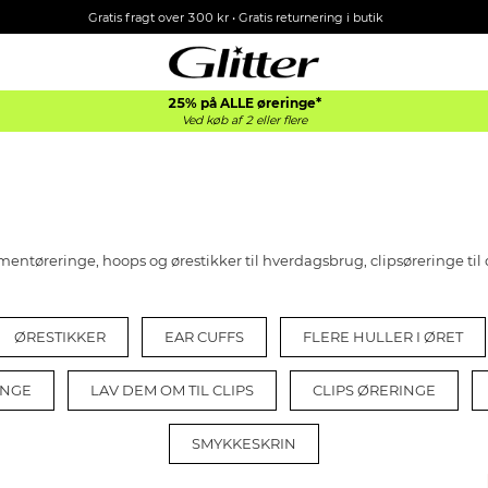
Gratis fragt over 300 kr • Gratis returnering i butik
25% på ALLE øreringe*
Ved køb af 2 eller flere
tementøreringe, hoops og ørestikker til hverdagsbrug, clipsøreringe til 
ØRESTIKKER
EAR CUFFS
FLERE HULLER I ØRET
INGE
LAV DEM OM TIL CLIPS
CLIPS ØRERINGE
SMYKKESKRIN