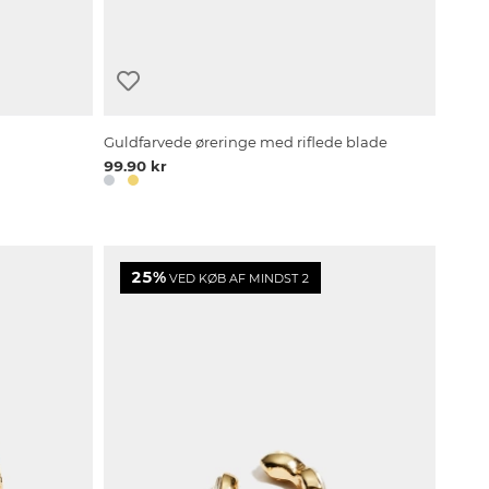
Guldfarvede øreringe med riflede blade
99.90 kr
25%
VED KØB AF MINDST 2