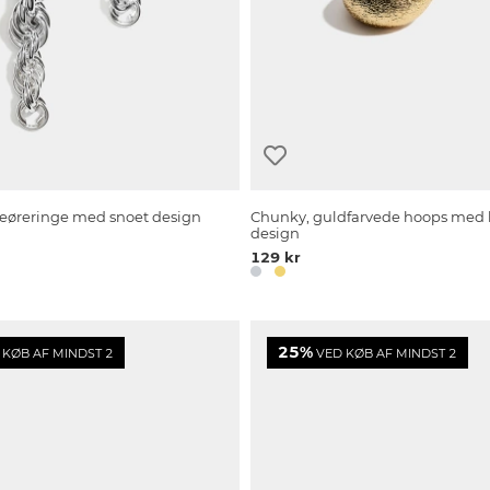
øreringe med snoet design
Chunky, guldfarvede hoops med
design
129 kr
25%
KØB AF MINDST 2
VED KØB AF MINDST 2