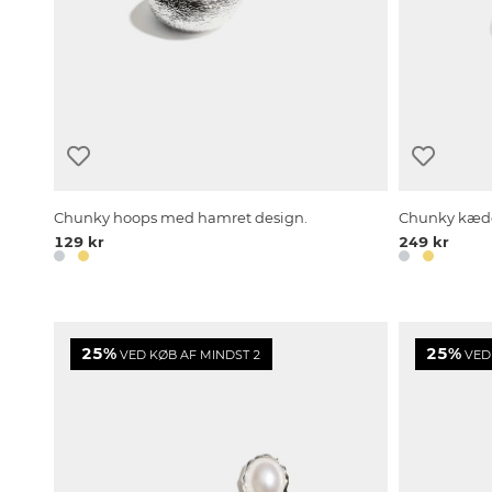
Chunky hoops med hamret design.
Chunky kæde
129 kr
249 kr
25%
25%
VED KØB AF MINDST 2
VED 