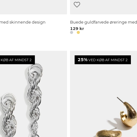
r med skinnende design
Buede guldfarvede øreringe med
129 kr
25%
KØB AF MINDST 2
VED KØB AF MINDST 2