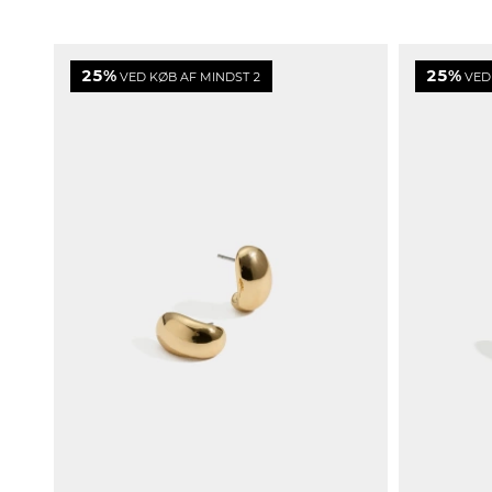
25%
25%
VED KØB AF MINDST 2
VED 