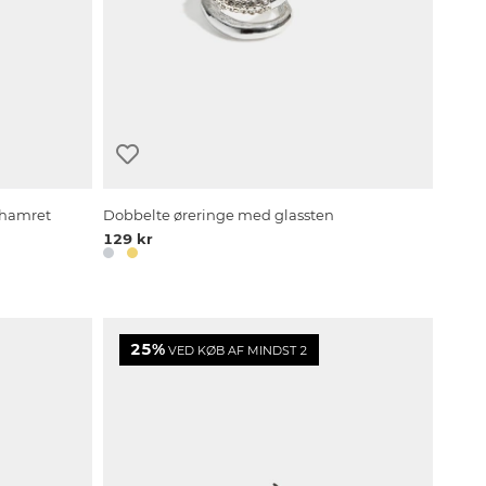
 hamret
Dobbelte øreringe med glassten
129 kr
25%
VED KØB AF MINDST 2