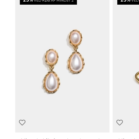
25%
25%
VED KØB AF MINDST 2
VED 