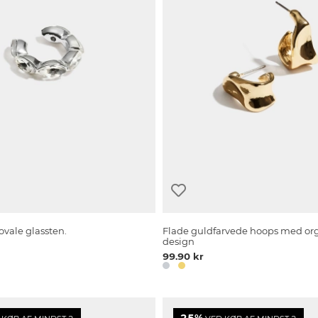
ovale glassten.
Flade guldfarvede hoops med or
design
99.90 kr