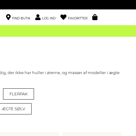
FIND BUTIK
LOG IND
FAVORITTER
dig, der ikke har huller i ørerne, og masser af modeller i ægte
FLERPAK
ÆGTE SØLV