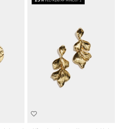
25%
VED KØB AF MINDST 2