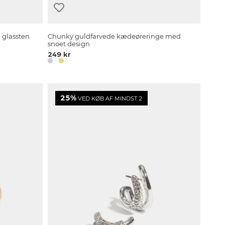
 glassten
Chunky guldfarvede kædeøreringe med
snoet design
249 kr
25%
VED KØB AF MINDST 2