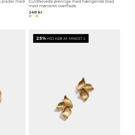
o plader med
Guldfarvede øreringe med hængende blad
med mønstret overflade
149 kr
25%
VED KØB AF MINDST 2