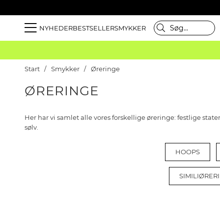
NYHEDER
BESTSELLER
SMYKKER
Start
Smykker
Øreringe
ØRERINGE
Her har vi samlet alle vores forskellige øreringe: festlige sta
sølv.
HOOPS
SIMILIØRER