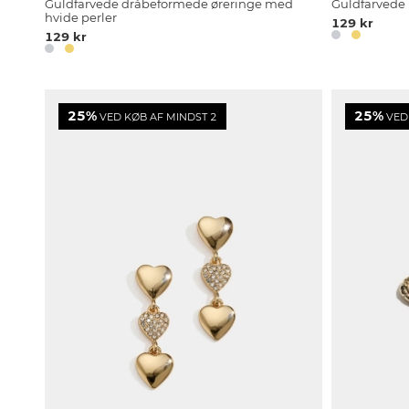
Guldfarvede dråbeformede øreringe med
Guldfarvede
hvide perler
129 kr
129 kr
25%
25%
VED KØB AF MINDST 2
VED 