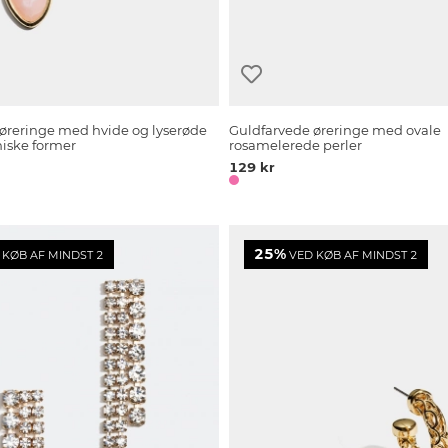
øreringe med hvide og lyserøde
Guldfarvede øreringe med ovale
niske former
rosamelerede perler
129 kr
25%
KØB AF MINDST 2
VED KØB AF MINDST 2