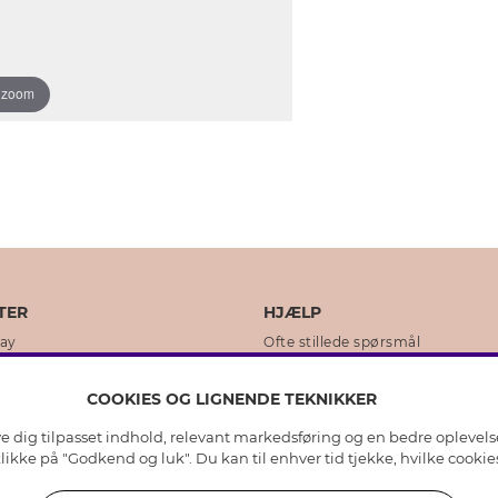
o zoom
TER
HJÆLP
day
Ofte stillede spørsmål
ikker
Kundeservice
COOKIES OG LIGNENDE TEKNIKKER
Returnering & Fortryd køb
ive dig tilpasset indhold, relevant markedsføring og en bedre oplevel
dens historie
Plejeråd ægte sølv
 klikke på "Godkend og luk". Du kan til enhver tid tjekke, hvilke cook
lity
Plejeråd skindhandsker