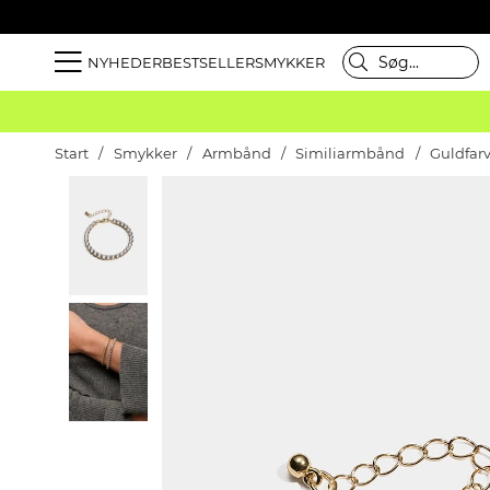
NYHEDER
BESTSELLER
SMYKKER
Start
Smykker
Armbånd
Similiarmbånd
Guldfar