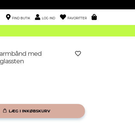
FIND BUTIK
LOG IND
FAVORITTER
t armbånd med
 glassten
LÆG I INKØBSKURV