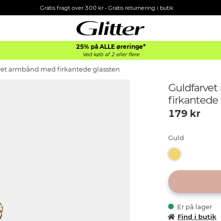
Gratis fragt over 300 kr • Gratis returnering i butik
25% på ALLE øreringe*
Ved køb af 2 eller flere
vet armbånd med firkantede glassten
Guldfarve
firkantede
179
kr
Guld
Er på lager
Find i butik