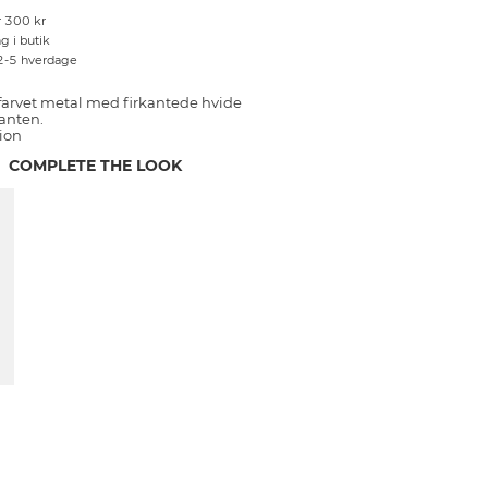
r 300 kr
g i butik
 2-5 hverdage
arvet metal med firkantede hvide
anten.
ion
COMPLETE THE LOOK