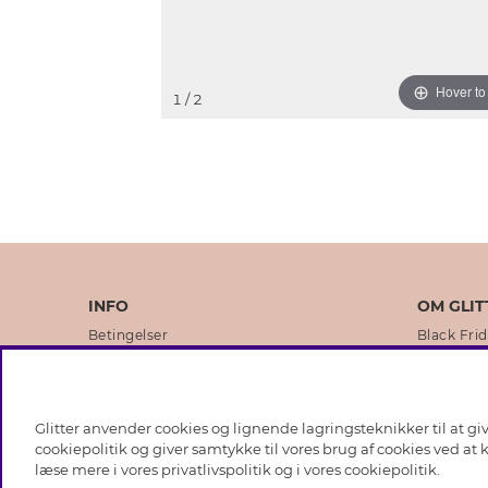
Hover t
1
/ 2
INFO
OM GLIT
Betingelser
Black Fri
Databeskyttelsespolitik
Vores but
Cookies
Brands
Glitter anvender cookies og lignende lagringsteknikker til at g
Medlemsbetingelser
Virksomhe
cookiepolitik og giver samtykke til vores brug af cookies ved at
læse mere i vores
privatlivspolitik
og i vores
cookiepolitik
.
Job hos Glitter
Sustainabi