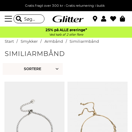
Gratis fragt over 300 kr • Gratis returnering i butik
25% på ALLE øreringe*
Ved køb af 2 eller flere
Start
Smykker
Armbånd
Similiarmbånd
SIMILIARMBÅND