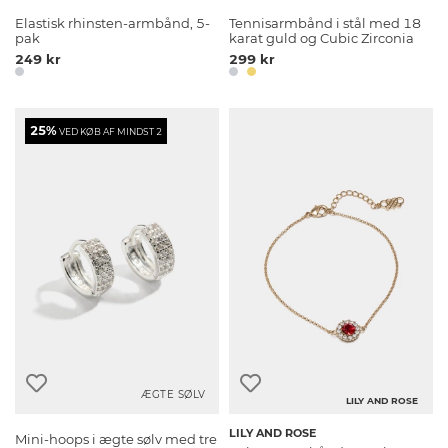
Elastisk rhinsten-armbånd, 5-
Tennisarmbånd i stål med 18
pak
karat guld og Cubic Zirconia
249 kr
299 kr
25%
VED KØB AF MINDST 2
ÆGTE SØLV
LILY AND ROSE
LILY AND ROSE
Mini-hoops i ægte sølv med tre