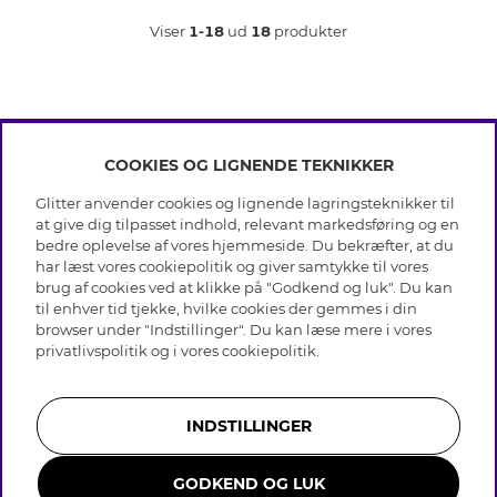
Viser
1-18
ud
18
produkter
COOKIES OG LIGNENDE TEKNIKKER
INFO
Glitter anvender cookies og lignende lagringsteknikker til
Betingelser
at give dig tilpasset indhold, relevant markedsføring og en
OM GLITTER
Databeskyttelsespolitik
bedre oplevelse af vores hjemmeside. Du bekræfter, at du
Cookies
har læst vores cookiepolitik og giver samtykke til vores
Black Friday
Medlemsbetingelser
brug af cookies ved at klikke på "Godkend og luk". Du kan
HJÆLP
Vores butikker
til enhver tid tjekke, hvilke cookies der gemmes i din
Job hos Glitter
Brands
browser under "Indstillinger". Du kan læse mere i vores
Ofte stillede spørsmål
Tilbagekaldelse
Virksomhedens historie
privatlivspolitik
og i vores
cookiepolitik
.
Kundeservice
Gavekortsaldo
Sustainability
Returnering & Fortryd køb
Whistleblowing
Plejeråd ægte sølv
Bliv medlem
Presse & Samarbejde
INDSTILLINGER
Plejeråd skindhandsker
Størrelsesguide til ringe
GODKEND OG LUK
Smykker i rustfrit stål