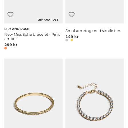
LILY AND ROSE
LILY AND ROSE
Smal armring med similisten
New Miss Sofia bracelet - Pink
149 kr
amber
299 kr