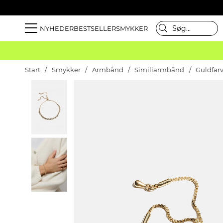
NYHEDER
BESTSELLER
SMYKKER
Start
Smykker
Armbånd
Similiarmbånd
Guldfar