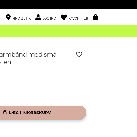
FIND BUTIK
LOG IND
FAVORITTER
t armbånd med små,
sten
LÆG I INKØBSKURV