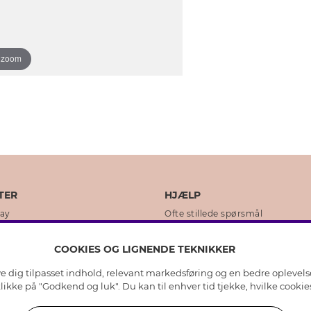
o zoom
TER
HJÆLP
day
Ofte stillede spørsmål
ikker
Kundeservice
COOKIES OG LIGNENDE TEKNIKKER
Returnering & Fortryd køb
ive dig tilpasset indhold, relevant markedsføring og en bedre oplevel
dens historie
Plejeråd ægte sølv
 klikke på "Godkend og luk". Du kan til enhver tid tjekke, hvilke cook
lity
Plejeråd skindhandsker