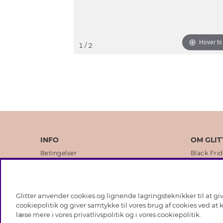
Hover t
1
/ 2
INFO
OM GLIT
Betingelser
Black Fri
Databeskyttelsespolitik
Vores but
Cookies
Brands
Glitter anvender cookies og lignende lagringsteknikker til at g
Medlemsbetingelser
Virksomhe
cookiepolitik og giver samtykke til vores brug af cookies ved at
læse mere i vores
privatlivspolitik
og i vores
cookiepolitik
.
Job hos Glitter
Sustainabi