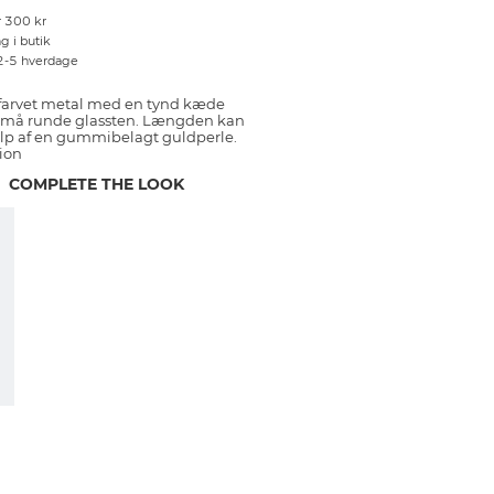
r 300 kr
g i butik
 2-5 hverdage
farvet metal med en tynd kæde
små runde glassten. Længden kan
ælp af en gummibelagt guldperle.
ion
COMPLETE THE LOOK