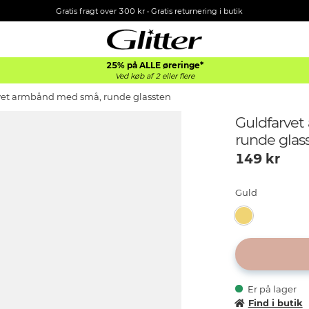
Gratis fragt over 300 kr • Gratis returnering i butik
25% på ALLE øreringe*
Ved køb af 2 eller flere
vet armbånd med små, runde glassten
Guldfarve
runde glas
149
kr
Guld
Er på lager
Find i butik