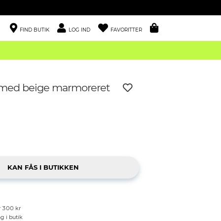
FIND BUTIK
LOG IND
FAVORITTER
 med beige marmoreret
r 300 kr
g i butik