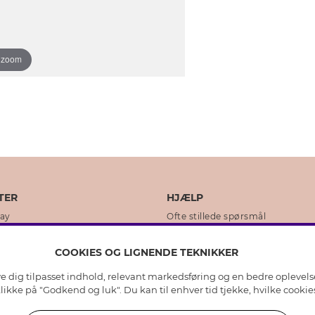
o zoom
TER
HJÆLP
day
Ofte stillede spørsmål
ikker
Kundeservice
COOKIES OG LIGNENDE TEKNIKKER
Returnering & Fortryd køb
ive dig tilpasset indhold, relevant markedsføring og en bedre oplevel
dens historie
Plejeråd ægte sølv
 klikke på "Godkend og luk". Du kan til enhver tid tjekke, hvilke cook
lity
Plejeråd skindhandsker