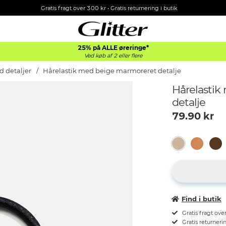
Gratis fragt over 300 kr • Gratis returnering i butik
25% på ALLE øreringe*
Ved køb af 2 eller flere
d detaljer
Hårelastik med beige marmoreret detalje
Hårelastik
detalje
79.90
kr
Find i butik
Gratis fragt ove
Gratis returnerin