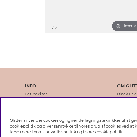
Hover t
1
/ 2
INFO
OM GLIT
Betingelser
Black Fri
Databeskyttelsespolitik
Vores but
Cookies
Brands
Glitter anvender cookies og lignende lagringsteknikker til at g
Medlemsbetingelser
Virksomhe
cookiepolitik og giver samtykke til vores brug af cookies ved at
læse mere i vores
privatlivspolitik
og i vores
cookiepolitik
.
Job hos Glitter
Sustainabi