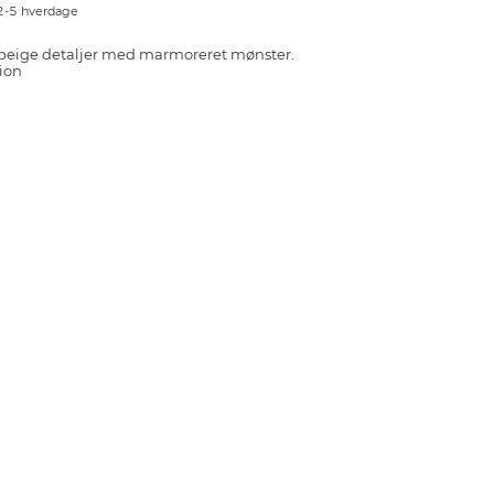
 2-5 hverdage
beige detaljer med marmoreret mønster.
ion