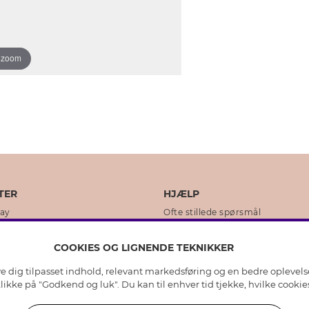
o zoom
TER
HJÆLP
day
Ofte stillede spørsmål
ikker
Kundeservice
COOKIES OG LIGNENDE TEKNIKKER
Returnering & Fortryd køb
ive dig tilpasset indhold, relevant markedsføring og en bedre oplevel
dens historie
Plejeråd ægte sølv
 klikke på "Godkend og luk". Du kan til enhver tid tjekke, hvilke cook
lity
Plejeråd skindhandsker