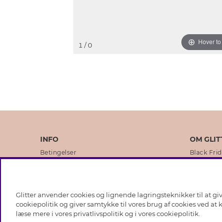
Hover t
1
/ 0
INFO
OM GLIT
Betingelser
Black Fri
Databeskyttelsespolitik
Vores but
Cookies
Brands
Glitter anvender cookies og lignende lagringsteknikker til at g
Medlemsbetingelser
Virksomhe
cookiepolitik og giver samtykke til vores brug af cookies ved at
læse mere i vores
privatlivspolitik
og i vores
cookiepolitik
.
Job hos Glitter
Sustainabi