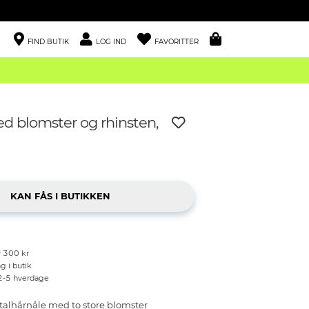
FIND BUTIK
LOG IND
FAVORITTER
d blomster og rhinsten,
r 300 kr
g i butik
 2-5 hverdage
alhårnåle med to store blomster