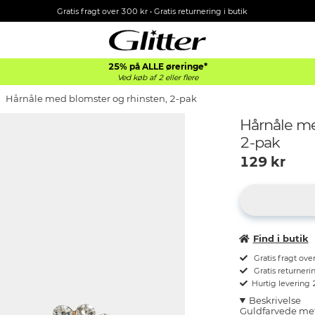
Gratis fragt over 300 kr • Gratis returnering i butik
25% på ALLE øreringe*
Ved køb af 2 eller flere
Hårnåle med blomster og rhinsten, 2-pak
Hårnåle me
2-pak
129
kr
Find i butik
Gratis fragt ove
Gratis returnerin
Hurtig levering
Beskrivelse
Guldfarvede met