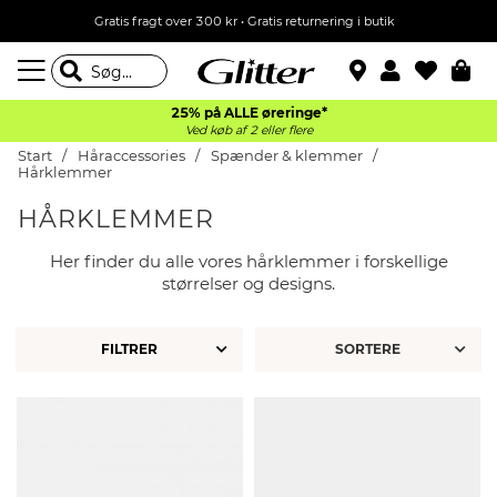
Gratis fragt over 300 kr • Gratis returnering i butik
25% på ALLE øreringe*
Ved køb af 2 eller flere
Start
Håraccessories
Spænder & klemmer
Hårklemmer
HÅRKLEMMER
Her finder du alle vores hårklemmer i forskellige
størrelser og designs.
FILTRER