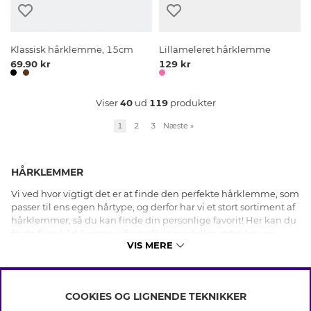
Klassisk hårklemme, 15cm
Lillameleret hårklemme
69.90 kr
129 kr
Viser
40
ud
119
produkter
1
2
3
Næste
»
HÅRKLEMMER
Vi ved hvor vigtigt det er at finde den perfekte hårklemme, som
passer til ens egen hårtype, og derfor har vi et stort sortiment af
hårklemmer, så du kan finde din personlige favorit! Her kan du
finde flere hårklemmer i forskellige modeller, størrelser og
VIS MERE
farver for at du nemt skal kunne finde noget som passer til dig
både til hverdag og fest. Hos os kan du shoppe hårklemmer
online efter dine ønskemål, og her kan du vælge hårklemmer i
plastik, metal og i de materialer som du foretrækker samt store
COOKIES OG LIGNENDE TEKNIKKER
og små efter din hårtype. Vælg frit mellem klassiske ensfarvede
INFO