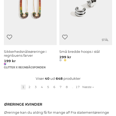
STÅL
Sikkerhedsnåleøreringe i
Små bredde hoops i stål
regnbuens farver
299 kr
199 kr
GLITTER X REGNBÅGSFONDEN
Viser
40
ud
648
produkter
1
2
3
4
5
6
7
8
..
17
Næste
»
ØRERINGE KVINDER
Øreringe kan du aldrig få for mange af! Fra statementøreringe