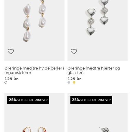
Øreringe med tre hvide perler i
Øreringe medtre hjerter og
organisk form
glassten
129 kr
129 kr
25%
25%
VED KØB AF MINDST 2
VED KØB AF MINDST 2