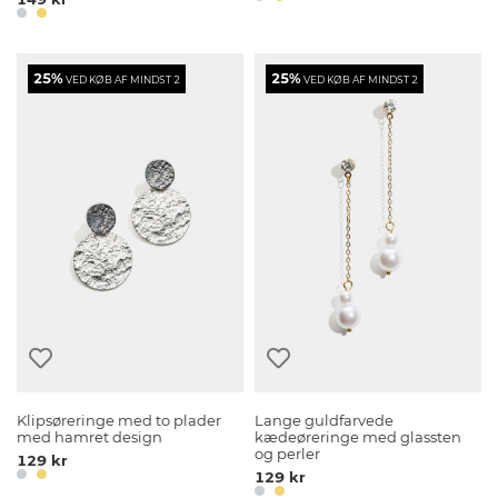
25%
25%
VED KØB AF MINDST 2
VED KØB AF MINDST 2
Klipsøreringe med to plader
Lange guldfarvede
med hamret design
kædeøreringe med glassten
og perler
129 kr
129 kr