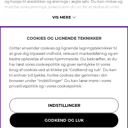
og hoops til ørestikker og øreringe i ægte sølv. Du kan mikse og
matche vores øreringe, præcis som du vil, for at skabe et unikt
look. Løft dit look med store guldfarvede statementøreringe
VIS MERE
dekoreret med glassten, eller gå efter et klassisk look med små
hoops i ægte sølv. Uanset om du er på udkig efter trendy
bijouteriøreringe eller tidløse øreringe i ægte sølv, har vi de
rette øreringe til dig! Shop smykker - til hverdag og fest - online
COOKIES OG LIGNENDE TEKNIKKER
hos os!
INFO
Glitter anvender cookies og lignende lagringsteknikker til
Betingelser
at give dig tilpasset indhold, relevant markedsføring og en
OM GLITTER
Databeskyttelsespolitik
bedre oplevelse af vores hjemmeside. Du bekræfter, at du
Cookies
har læst vores cookiepolitik og giver samtykke til vores
Black Friday
Medlemsbetingelser
brug af cookies ved at klikke på "Godkend og luk". Du kan
HJÆLP
Vores butikker
til enhver tid tjekke, hvilke cookies der gemmes i din
Job hos Glitter
Brands
browser under "Indstillinger". Du kan læse mere i vores
Ofte stillede spørsmål
Tilbagekaldelse
Virksomhedens historie
privatlivspolitik
og i vores
cookiepolitik
.
Kundeservice
Gavekortsaldo
Sustainability
Returnering & Fortryd køb
Whistleblowing
Plejeråd ægte sølv
Bliv medlem
Presse & Samarbejde
INDSTILLINGER
Plejeråd skindhandsker
Størrelsesguide til ringe
GODKEND OG LUK
Smykker i rustfrit stål