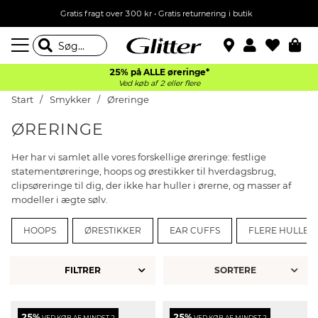
Gratis fragt over 300 kr • Gratis returnering i butik
25% på ALLE øreringe*
Ved køb af 2 eller flere
Start
Smykker
Øreringe
ØRERINGE
Her har vi samlet alle vores forskellige øreringe: festlige
statementøreringe, hoops og ørestikker til hverdagsbrug,
clipsøreringe til dig, der ikke har huller i ørerne, og masser af
modeller i ægte sølv.
HOOPS
ØRESTIKKER
EAR CUFFS
FLERE HULLER 
FILTRER
25%
25%
VED KØB AF MINDST 2
VED KØB AF MINDST 2