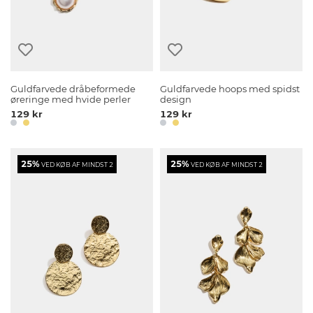
Guldfarvede dråbeformede
Guldfarvede hoops med spidst
øreringe med hvide perler
design
129 kr
129 kr
25%
25%
VED KØB AF MINDST 2
VED KØB AF MINDST 2