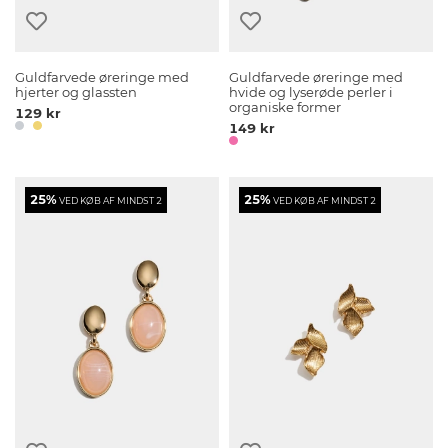
Guldfarvede øreringe med
Guldfarvede øreringe med
hjerter og glassten
hvide og lyserøde perler i
organiske former
129 kr
149 kr
25%
25%
VED KØB AF MINDST 2
VED KØB AF MINDST 2