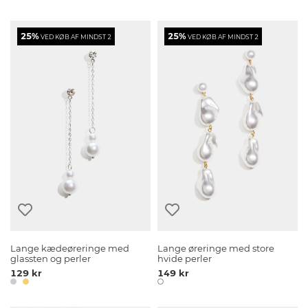
25%
25%
VED KØB AF MINDST 2
VED KØB AF MINDST 2
Lange kædeøreringe med
Lange øreringe med store
glassten og perler
hvide perler
129 kr
149 kr