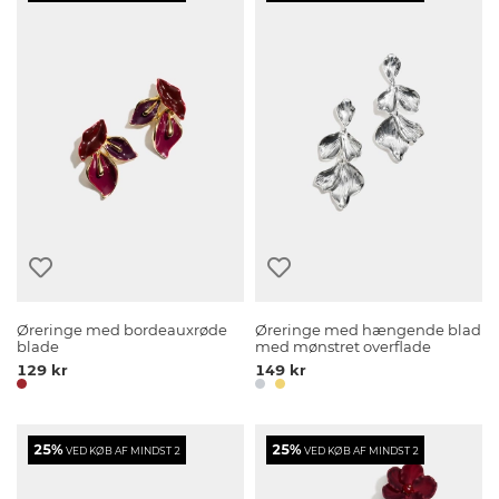
Øreringe med bordeauxrøde
Øreringe med hængende blad
blade
med mønstret overflade
129 kr
149 kr
25%
25%
VED KØB AF MINDST 2
VED KØB AF MINDST 2