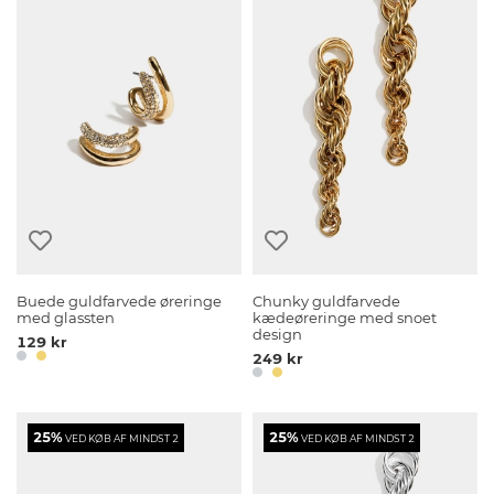
Buede guldfarvede øreringe
Chunky guldfarvede
med glassten
kædeøreringe med snoet
design
129 kr
249 kr
25%
25%
VED KØB AF MINDST 2
VED KØB AF MINDST 2