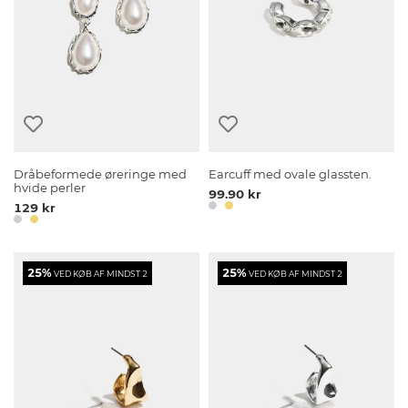
Dråbeformede øreringe med
Earcuff med ovale glassten.
hvide perler
99.90 kr
129 kr
25%
25%
VED KØB AF MINDST 2
VED KØB AF MINDST 2