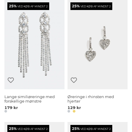
25%
25%
VED KØB AF MINDST 2
VED KØB AF MINDST 2
Lange similiøreringe med
Øreringe i rhinsten med
forskellige mønstre
hjerter
179 kr
129 kr
25%
25%
VED KØB AF MINDST 2
VED KØB AF MINDST 2