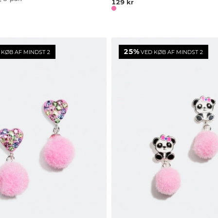
129 kr
25%
KØB AF MINDST 2
VED KØB AF MINDST 2