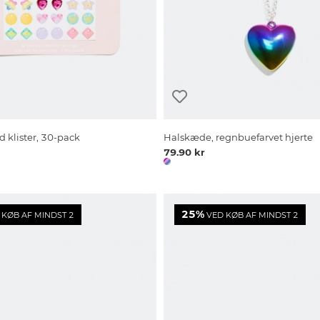
 klister, 30-pack
Halskæde, regnbuefarvet hjerte
79.90 kr
25%
KØB AF MINDST 2
VED KØB AF MINDST 2