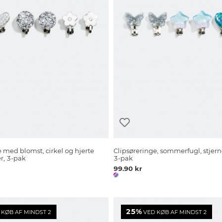
e med blomst, cirkel og hjerte
Clipsøreringe, sommerfugl, stjern
, 3-pak
3-pak
99.90 kr
25%
KØB AF MINDST 2
VED KØB AF MINDST 2