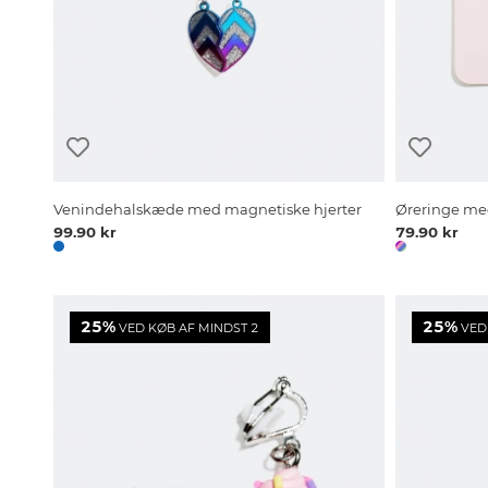
Venindehalskæde med magnetiske hjerter
Øreringe med
99.90 kr
79.90 kr
25%
25%
VED KØB AF MINDST 2
VED 