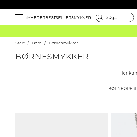
NYHEDER
BESTSELLER
SMYKKER
Start
Børn
Børnesmykker
BØRNESMYKKER
Her kan
BØRNEØRER