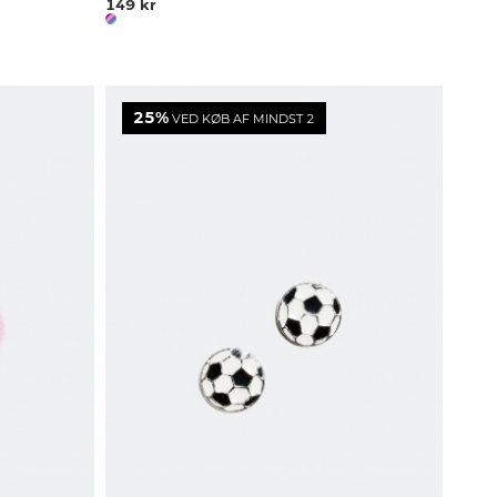
149 kr
25%
VED KØB AF MINDST 2