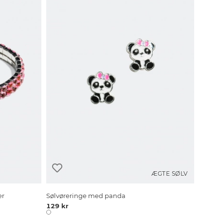
ÆGTE SØLV
er
Sølvøreringe med panda
129 kr