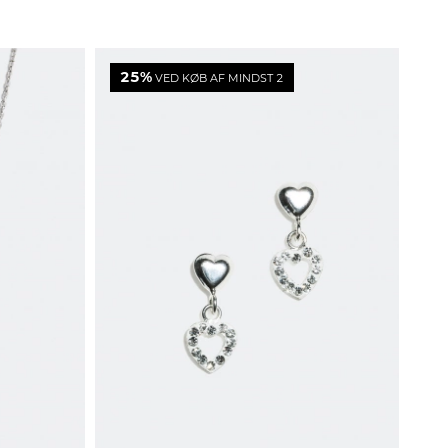
25%
VED KØB AF MINDST 2