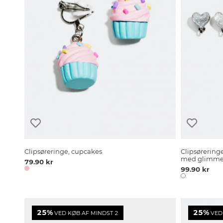
Clipsøreringe, cupcakes
Clipsørering
med glimmer
79.90 kr
99.90 kr
25%
25%
VED KØB AF MINDST 2
VED 