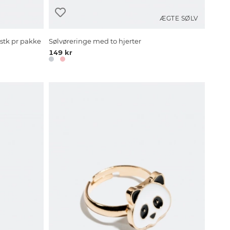
ÆGTE SØLV
stk pr pakke
Sølvøreringe med to hjerter
149 kr