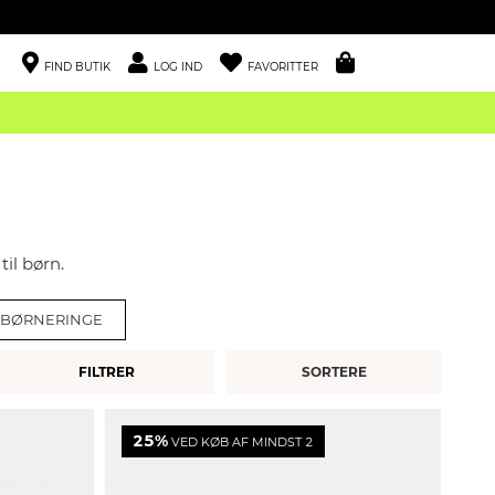
FIND BUTIK
LOG IND
FAVORITTER
il børn.
BØRNERINGE
FILTRER
25%
VED KØB AF MINDST 2