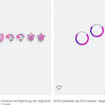
e med en enhjørning, en regnbue
Små lyserøde og lilla creoler i ægt
, 3-pak