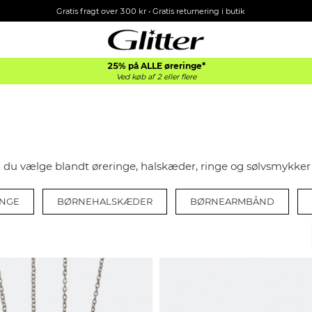
Gratis fragt over 300 kr • Gratis returnering i butik
25% på ALLE øreringe*
Ved køb af 2 eller flere
 du vælge blandt øreringe, halskæder, ringe og sølvsmykker t
INGE
BØRNEHALSKÆDER
BØRNEARMBÅND