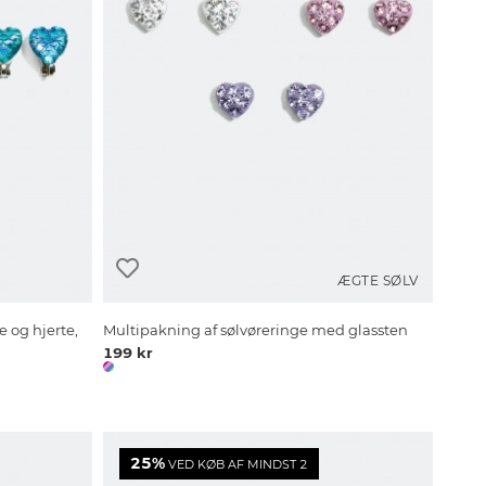
ÆGTE SØLV
e og hjerte,
Multipakning af sølvøreringe med glassten
199 kr
25%
VED KØB AF MINDST 2