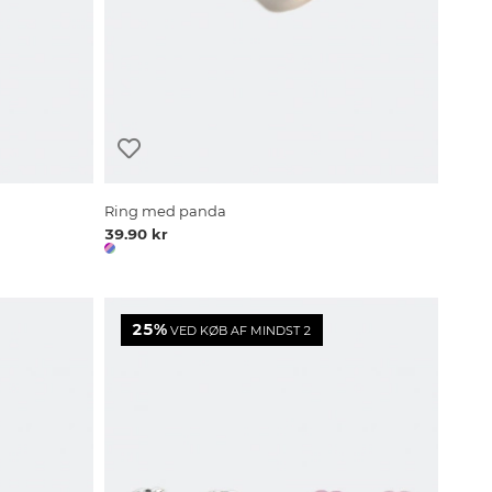
Ring med panda
39.90 kr
25%
VED KØB AF MINDST 2