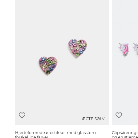
ÆGTE SØLV
Hjerteformede ørestikker med glassten i
Clipsørering
forskellige farver
og en stjerne