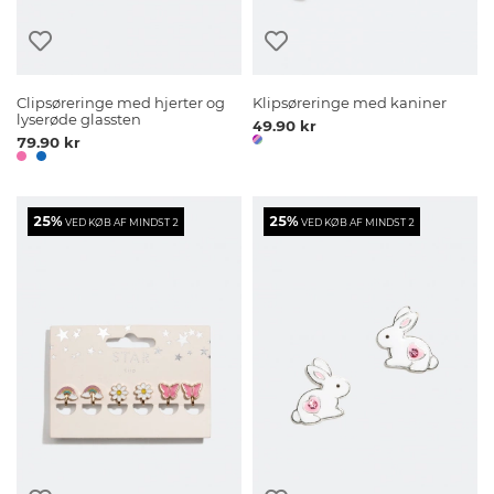
Clipsøreringe med hjerter og
Klipsøreringe med kaniner
lyserøde glassten
49.90 kr
79.90 kr
25%
25%
VED KØB AF MINDST 2
VED KØB AF MINDST 2