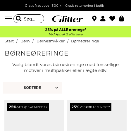
Gratis fragt over 300 kr • Gratis returnering i butik
25% på ALLE øreringe*
Ved køb af 2 eller flere
Start
Børn
Børnesmykker
Børneøreringe
BØRNEØRERINGE
Vælg blandt vores børneøreringe med forskellige
motiver i multipakker eller i ægte sølv.
25%
25%
VED KØB AF MINDST 2
VED KØB AF MINDST 2