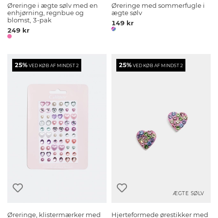
Øreringe i ægte sølv med en
Øreringe med sommerfugle i
enhjørning, regnbue og
ægte sølv
blomst, 3-pak
149 kr
249 kr
25%
25%
VED KØB AF MINDST 2
VED KØB AF MINDST 2
ÆGTE SØLV
Øreringe, klistermærker med
Hjerteformede ørestikker med