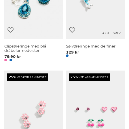
ÆGTE SØLV
Clipsøreringe med blå
Sølvøreringe med delfiner
dråbeformede sten
129 kr
79.90 kr
25%
25%
VED KØB AF MINDST 2
VED KØB AF MINDST 2