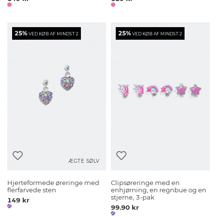
25%
25%
VED KØB AF MINDST 2
VED KØB AF MINDST 2
ÆGTE SØLV
Hjerteformede øreringe med
Clipsøreringe med en
flerfarvede sten
enhjørning, en regnbue og en
stjerne, 3-pak
149 kr
99.90 kr