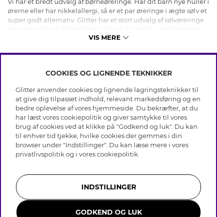
Vi har et bredt udvalg af børneøreringe. Har dit barn nye huller i
ørerne eller har nikkelallergi, så er et par øreringe i ægte sølv et
super godt alternativ. Glitter har et stort udvalg af sølvøreringe
og andre sølvsmykker til børn. Hos os finder du også øreringe
VIS MERE
med smileys, annanasser, klisterøreringe, clipsøreringe,
øreringe med solbriller og meget mere. Vi har alt fra små
øreringe i sterling sølv med vedhæng, pyntet med glassten til
øreringe med matchende halskæde. Vi har et bredt og varieret
COOKIES OG LIGNENDE TEKNIKKER
sortiment, så du kan finde lige netop de smykker, som du
INFO
ønsker. Alle smykkerne er allergitestede.
Glitter anvender cookies og lignende lagringsteknikker til
Betingelser
at give dig tilpasset indhold, relevant markedsføring og en
OM GLITTER
Databeskyttelsespolitik
bedre oplevelse af vores hjemmeside. Du bekræfter, at du
Cookies
har læst vores cookiepolitik og giver samtykke til vores
Black Friday
Medlemsbetingelser
brug af cookies ved at klikke på "Godkend og luk". Du kan
HJÆLP
Vores butikker
til enhver tid tjekke, hvilke cookies der gemmes i din
Job hos Glitter
Brands
browser under "Indstillinger". Du kan læse mere i vores
Ofte stillede spørsmål
Tilbagekaldelse
Virksomhedens historie
privatlivspolitik
og i vores
cookiepolitik
.
Kundeservice
Gavekortsaldo
Sustainability
Returnering & Fortryd køb
Whistleblowing
Plejeråd ægte sølv
Bliv medlem
Presse & Samarbejde
INDSTILLINGER
Plejeråd skindhandsker
Størrelsesguide til ringe
GODKEND OG LUK
Smykker i rustfrit stål