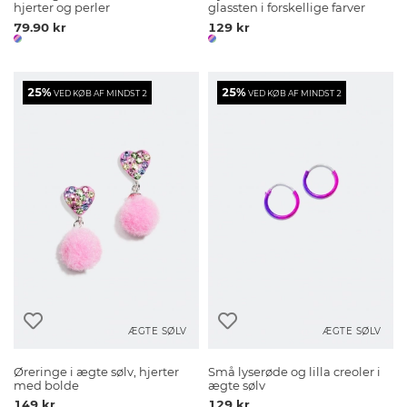
hjerter og perler
glassten i forskellige farver
79.90 kr
129 kr
25%
25%
VED KØB AF MINDST 2
VED KØB AF MINDST 2
ÆGTE SØLV
ÆGTE SØLV
Øreringe i ægte sølv, hjerter
Små lyserøde og lilla creoler i
med bolde
ægte sølv
149 kr
129 kr