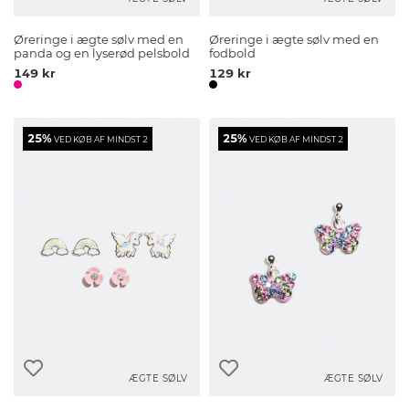
Øreringe i ægte sølv med en
Øreringe i ægte sølv med en
panda og en lyserød pelsbold
fodbold
149 kr
129 kr
25%
25%
VED KØB AF MINDST 2
VED KØB AF MINDST 2
ÆGTE SØLV
ÆGTE SØLV