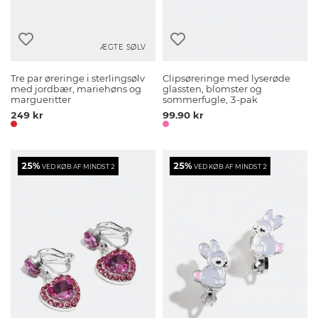
ÆGTE SØLV
Tre par øreringe i sterlingsølv
Clipsøreringe med lyserøde
med jordbær, mariehøns og
glassten, blomster og
margueritter
sommerfugle, 3-pak
249 kr
99.90 kr
25%
25%
VED KØB AF MINDST 2
VED KØB AF MINDST 2