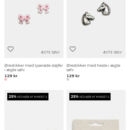
ÆGTE SØLV
ÆGTE SØLV
Ørestikker med lyserøde sløjfer
Ørestikker med heste i ægte
i ægte sølv
sølv
129 kr
129 kr
25%
25%
VED KØB AF MINDST 2
VED KØB AF MINDST 2