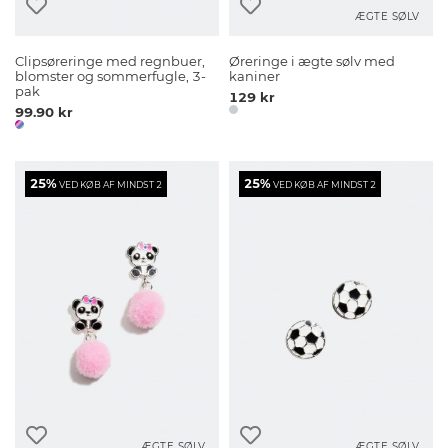
ÆGTE SØLV
Clipsøreringe med regnbuer,
Øreringe i ægte sølv med
blomster og sommerfugle, 3-
kaniner
pak
129 kr
99.90 kr
25%
25%
VED KØB AF MINDST 2
VED KØB AF MINDST 2
ÆGTE SØLV
ÆGTE SØLV