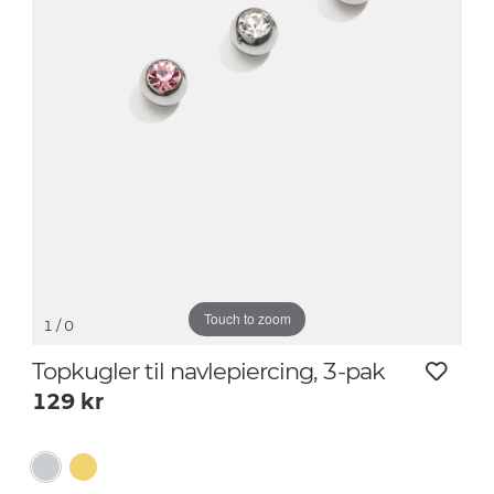
Touch to zoom
1
/ 0
Topkugler til navlepiercing, 3-pak
129
kr