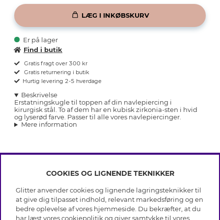
LÆG I INKØBSKURV
Er på lager
Find i butik
Gratis fragt over 300 kr
Gratis returnering i butik
Hurtig levering 2-5 hverdage
Beskrivelse
Erstatningskugle til toppen af din navlepiercing i
kirurgisk stål. To af dem har en kubisk zirkonia-sten i hvid
og lyserød farve. Passer til alle vores navlepiercinger.
Mere information
COOKIES OG LIGNENDE TEKNIKKER
INFO
Glitter anvender cookies og lignende lagringsteknikker til
Betingelser
at give dig tilpasset indhold, relevant markedsføring og en
OM GLITTER
Databeskyttelsespolitik
bedre oplevelse af vores hjemmeside. Du bekræfter, at du
Cookies
har læst vores cookiepolitik og giver samtykke til vores
Black Friday