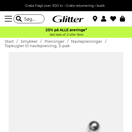
Gratis fragt over 300 kr • Gratis returnering i butik
25% på ALLE øreringe*
Ved køb af 2 eller flere
Start
Smykker
Piercinger
Navlepiercinger
Topkugler til navlepiercing, 3-pak