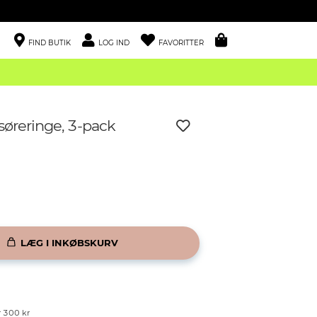
FIND BUTIK
LOG IND
FAVORITTER
søreringe, 3-pack
LÆG I INKØBSKURV
r 300 kr