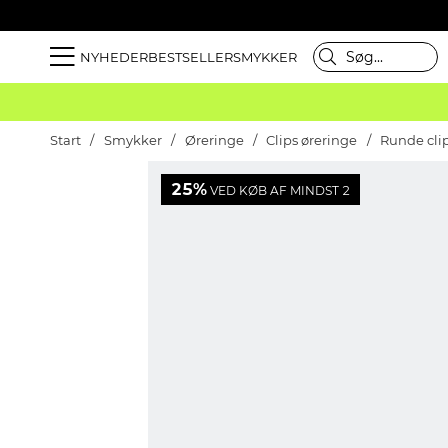
NYHEDER
BESTSELLER
SMYKKER
Start
Smykker
Øreringe
Clips øreringe
Runde cli
25%
VED KØB AF MINDST 2