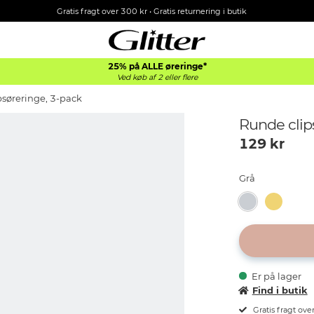
Gratis fragt over 300 kr • Gratis returnering i butik
25% på ALLE øreringe*
Ved køb af 2 eller flere
psøreringe, 3-pack
Runde clip
129
kr
Grå
Er på lager
Find i butik
Gratis fragt ove