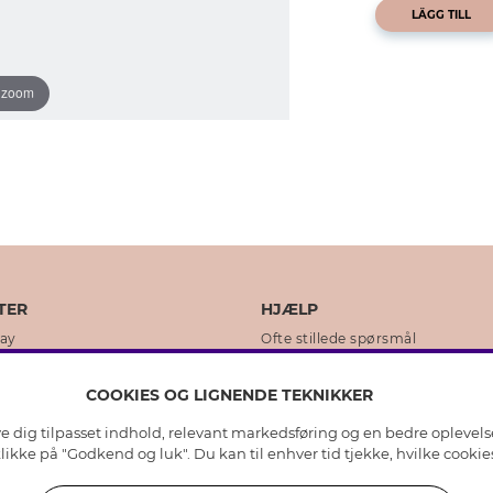
LÄGG TILL
o zoom
TER
HJÆLP
day
Ofte stillede spørsmål
ikker
Kundeservice
COOKIES OG LIGNENDE TEKNIKKER
Returnering & Fortryd køb
ive dig tilpasset indhold, relevant markedsføring og en bedre oplevel
dens historie
Plejeråd ægte sølv
 klikke på "Godkend og luk". Du kan til enhver tid tjekke, hvilke cook
lity
Plejeråd skindhandsker