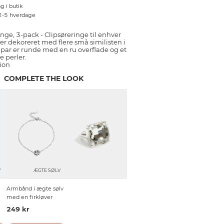
g i butik
 2-5 hverdage
nge, 3-pack - Clipsøreringe til enhver
 er dekoreret med flere små similisten i
 par er runde med en ru overflade og et
 perler.
ion
COMPLETE THE LOOK
V
ÆGTE SØLV
Armbånd i ægte sølv
med en firkløver
249 kr