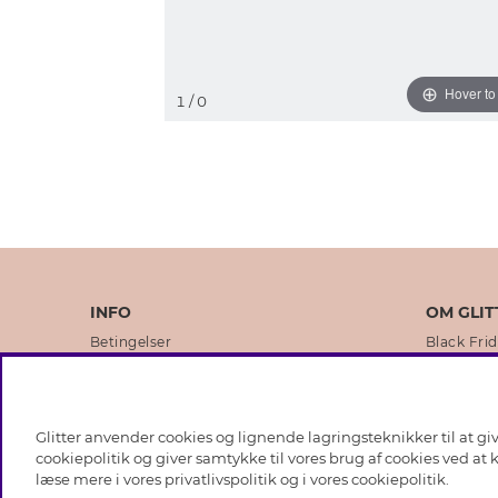
Hover t
1
/ 0
INFO
OM GLIT
Betingelser
Black Fri
Databeskyttelsespolitik
Vores but
Cookies
Brands
Glitter anvender cookies og lignende lagringsteknikker til at g
Medlemsbetingelser
Virksomhe
cookiepolitik og giver samtykke til vores brug af cookies ved at
læse mere i vores
privatlivspolitik
og i vores
cookiepolitik
.
Job hos Glitter
Sustainabi