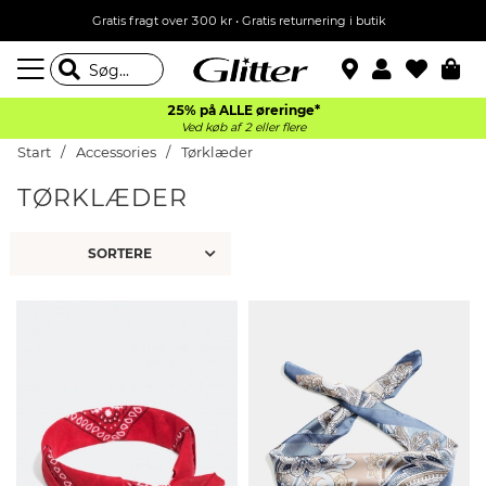
Gratis fragt over 300 kr • Gratis returnering i butik
25% på ALLE øreringe*
Ved køb af 2 eller flere
Start
Accessories
Tørklæder
TØRKLÆDER