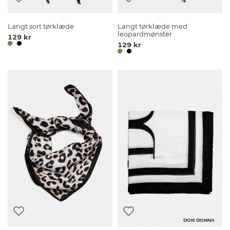
Langt sort tørklæde
Langt tørklæde med
leopardmønster
129 kr
129 kr
DON DONNA